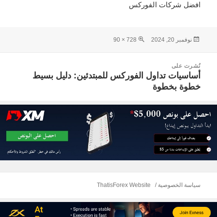
افضل شركات الفوركس
نُشرت
الحجم
نوفمبر 20, 2024
728 × 90
في
الكامل
صفّح
نُشرت على
لمقالات
أساسيات تداول الفوركس للمبتدئين: دليل بسيط
خطوة بخطوة
سياسة الخصوصية
ThatisForex Website