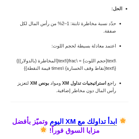
الحل:
حدّد نسبة مخاطرة ثابتة: 1–2% من رأس المال لكل
صفقة.
اعتمد معادلة بسيطة لحجم اللوت:
\text{حجم اللوت} = \frac{\text{المخاطرة (بالدولار)}}
{\text{نقاط وقف الخسارة} \times قيمة النقطة}}
راجع
استراتيجيات تداول XM
ومواد
بونص XM
لتعزيز
رأس المال دون مخاطر إضافية.
ابدأ تداولك مع XM اليوم
وتميّز بأفضل
مزايا السوق فوراً!