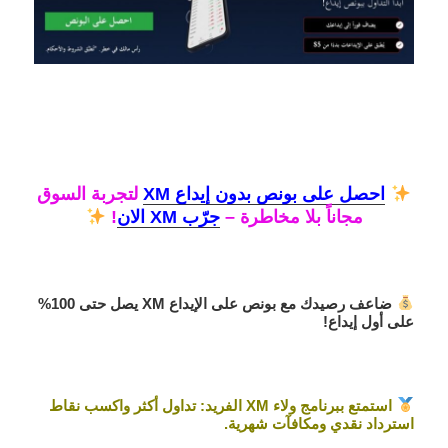
احصل على
بونص بدون إيداع XM
لتجربة السوق
مجاناً بلا مخاطرة –
جرّب XM الان
!
ضاعف رصيدك مع
بونص على الإيداع XM
يصل حتى 100%
على أول إيداع!
استمتع ببرنامج ولاء XM الفريد: تداول أكثر واكسب نقاط
استرداد نقدي ومكافآت شهرية.