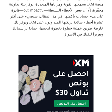
منصة XM، بسمعتها القوية ومزاياها المتعددة، توفر بيئة تداولية
محفّزة، إلّا أن بعض الأخطاء البسيطة—but impactful—قادرة
على هدم حسابات بأكملها. في هذا المقال، سنضيء على أكثر
عشرة أخطاء شائعة يرتكبها المتداولون على XM، ونوفر لك
خارطة طريق عملية خطوة بخطوة لتجنبها، حمايةً لرأسمالك
وتعزيزاً لثقتك في الأسواق.