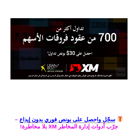
سجّل واحصل على
بونص فوري بدون إيداع
–
جرّب أدوات
إدارة المخاطر XM
بلا مخاطرة!