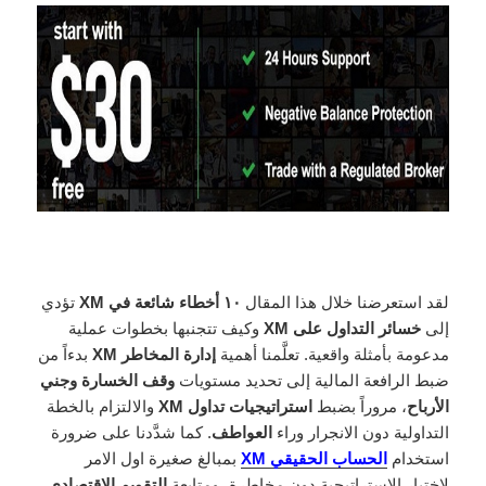
لقد استعرضنا خلال هذا المقال
١٠ أخطاء شائعة في XM
تؤدي
إلى
خسائر التداول على XM
وكيف تتجنبها بخطوات عملية
مدعومة بأمثلة واقعية. تعلَّمنا أهمية
إدارة المخاطر XM
بدءاً من
ضبط الرافعة المالية إلى تحديد مستويات
وقف الخسارة وجني
الأرباح
، مروراً بضبط
استراتيجيات تداول XM
والالتزام بالخطة
التداولية دون الانجرار وراء
العواطف
. كما شدَّدنا على ضرورة
استخدام
الحساب الحقيقي XM
بمبالغ صغيرة اول الامر
لاختبار الاستراتيجية دون مخاطرة، ومتابعة
التقويم الاقتصادي
،