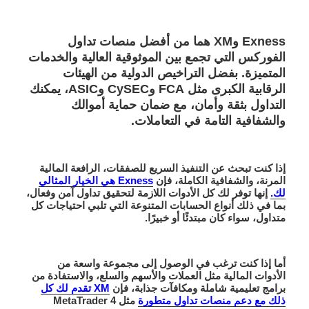
Exness
و
XM
هما من أفضل منصات تداول
الفوركس التي تجمع بين الموثوقية العالية والخدمات
المتميزة. بفضل التراخيص الدولية من الهيئات
الرقابية الكبرى مثل
FCA
و
CySEC
و
ASIC
، يمكنك
التداول بثقة وأمان، مع ضمان حماية أموالك
والشفافية التامة في التعاملات.
إذا كنت تبحث عن
التنفيذ السريع للصفقات
،
الرافعة المالية
المرنة
، و
الشفافية الكاملة
، فإن
Exness هي الخيار المثالي
لك.
إنها توفر لك كل الأدوات اللازمة لتحقيق تداول آمن وفعال،
بما في ذلك أنواع الحسابات المتنوعة التي تلبي احتياجات كل
متداول، سواء كان مبتدئًا أو خبيرًا.
أما إذا كنت ترغب في الوصول إلى مجموعة واسعة من
الأدوات المالية مثل العملات والأسهم والسلع، والاستفادة من
برامج تعليمية شاملة
و
مكافآت جذابة
، فإن
XM تقدم لك كل
ذلك مع دعم منصات تداول متطورة
مثل
MetaTrader 4