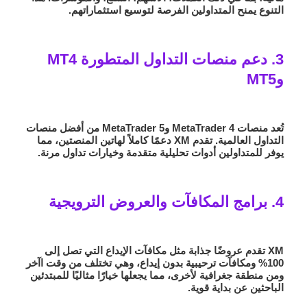
التنوع يمنح المتداولين الفرصة لتوسيع استثماراتهم.
3. دعم منصات التداول المتطورة MT4
وMT5
تُعد منصات MetaTrader 4 وMetaTrader 5 من أفضل منصات
التداول العالمية. تقدم XM دعمًا كاملاً لهاتين المنصتين، مما
يوفر للمتداولين أدوات تحليلية متقدمة وخيارات تداول مرنة.
4. برامج المكافآت والعروض الترويجية
XM تقدم عروضًا جذابة مثل مكافآت الإيداع التي تصل إلى
100% ومكافآت ترحيبية بدون إيداع، وهي تختلف من وقت اآخر
ومن منطقة جغرافية لأخرى، مما يجعلها خيارًا مثاليًا للمبتدئين
الباحثين عن بداية قوية.