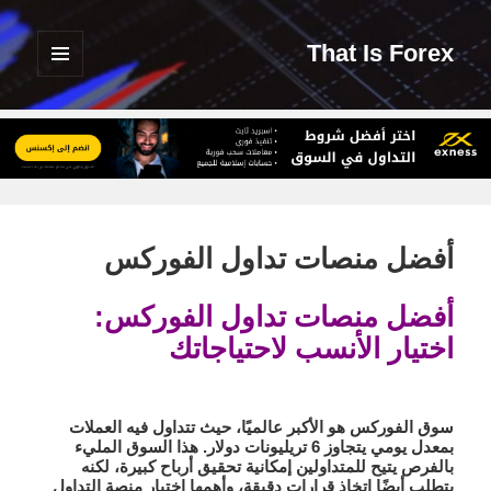
That Is Forex
القائمة
والودجات
أفضل منصات تداول الفوركس
أفضل منصات تداول الفوركس:
اختيار الأنسب لاحتياجاتك
سوق الفوركس هو الأكبر عالميًا، حيث تتداول فيه العملات
بمعدل يومي يتجاوز 6 تريليونات دولار. هذا السوق المليء
بالفرص يتيح للمتداولين إمكانية تحقيق أرباح كبيرة، لكنه
يتطلب أيضًا اتخاذ قرارات دقيقة، وأهمها اختيار منصة التداول