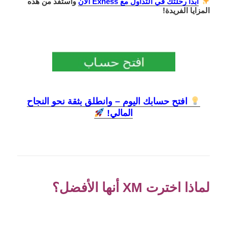
ابدأ رحلتك في التداول مع Exness الآن
واستفد من هذه
المزايا الفريدة!
افتح حسابك اليوم – وانطلق بثقة نحو النجاح
المالي!
لماذا اخترت XM أنها الأفضل؟