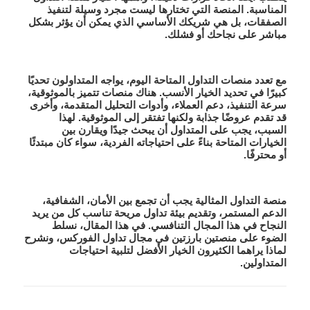
المناسبة. المنصة التي تختارها ليست مجرد وسيلة لتنفيذ
الصفقات، بل هي شريكك الأساسي الذي يمكن أن يؤثر بشكل
مباشر على نجاحك أو فشلك.
مع تعدد منصات التداول المتاحة اليوم، يواجه المتداولون تحديًا
كبيرًا في تحديد الخيار الأنسب. هناك منصات تتميز بالموثوقية،
سرعة التنفيذ، دعم العملاء، وأدوات التحليل المتقدمة، وأخرى
قد تقدم عروضًا جذابة ولكنها تفتقر إلى الموثوقية. لهذا
السبب، يجب على المتداول أن يبحث جيدًا ويقارن بين
الخيارات المتاحة بناءً على احتياجاته الفردية، سواء كان مبتدئًا
أو محترفًا.
منصة التداول المثالية يجب أن تجمع بين الأمان، الشفافية،
الدعم المستمر، وتقديم بيئة تداول مريحة تناسب كل من يريد
النجاح في هذا المجال التنافسي. في هذا المقال، نسلط
الضوء على منصتين بارزتين في مجال تداول الفوركس، ونشرح
لماذا يراهما الكثيرون الخيار الأفضل لتلبية احتياجات
المتداولين.