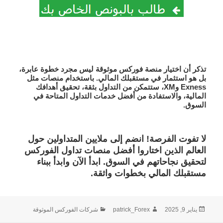
تذكر أن اختيار
منصة فوركس موثوقة
ليس مجرد خطوة عابرة،
بل هو استثمار في مستقبلك المالي. باستخدام منصات مثل
Exness وXM، ستتمكن من
التداول بثقة
، تحقيق أهدافك
المالية، والاستفادة من
أفضل خدمات التداول المتاحة في
السوق
.
لا تفوت الفرصة!
انضم إلى ملايين المتداولين حول
العالم الذين اختاروا
أفضل منصات تداول الفوركس
لتحقيق نجاحاتهم في السوق. ابدأ الآن وابدأ ببناء
مستقبلك المالي بخطوات واثقة.
نُشرت
الكاتب
التصنيفات
يناير 9, 2025
patrick_Forex
شركات الفوركس الموثوقة
في