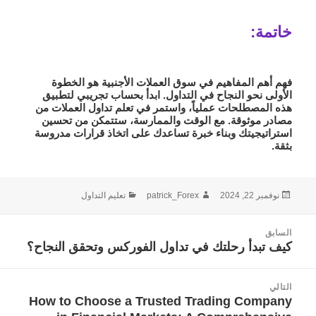
خاتمة:
فهم
أهم المفاهيم في سوق العملات الأجنبية
هو الخطوة
الأولى نحو النجاح في التداول. ابدأ بحساب تجريبي لتطبيق
هذه المصطلحات عملياً، واستمر في
تعلم تداول العملات
من
مصادر موثوقة. مع الوقت والممارسة، ستتمكن من تحسين
استراتيجيتك وبناء خبرة تساعدك على اتخاذ قرارات مدروسة
بثقة.
نُشرت
الكاتب
التصنيفات
نوفمبر 22, 2024
patrick_Forex
تعليم التداول
في
صفّح
السابق
لمقالات
كيف تبدأ رحلتك في تداول الفوركس وتحقق النجاح؟
المقالة
السابقة:
التالي
How to Choose a Trusted Trading Company
المقالة