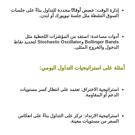
إدارة الوقت:
خصص أوقاتًا محددة للتداول بناءً على جلسات
السوق النشطة مثل جلسة نيويورك أو لندن.
أدوات مساعدة:
استفد من المؤشرات اللحظية مثل
Bollinger Bands وStochastic Oscillator لتحديد نقاط
الدخول والخروج المثلى.
أمثلة على استراتيجيات التداول اليومي:
استراتيجية الاختراق:
تعتمد على انتظار كسر مستويات
الدعم أو المقاومة.
استراتيجية الارتداد:
تركز على التداول بناءً على انعكاس
السعر من مستويات معينة.