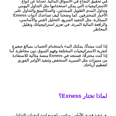
في تحقيق النجاح في الأسواق المالية. تحدثنا عن أنواع
الاستراتيجيات التي يمكن استخدامها مثل
التداول اليومي
و
تداول المدى الطويل
للمبتدئين، و
السكالبينج
و
التداول على
الأخبار
للمحترفين. كما وضحنا كيف تساعدك أدوات
Exness
المبتكرة، مثل التنفيذ السريع، التحليل الفني والأساسي،
والرافعة المالية المرنة، في تعزيز استراتيجياتك وتقليل
المخاطر.
إذا كنت مبتدئًا،
يمكنك البدء باستخدام الحساب بمبالغ صغيرة
لتجربة الاستراتيجيات المختلفة وفهم السوق دون مخاطرة. أما
إذا كنت محترفًا،
فستجد في Exness منصة مثالية للاستفادة
من مميزات مثل السبريد المنخفض وتنفيذ الأوامر الفوري
لتعظيم أرباحك.
لماذا تختار Exness؟
تنفيذ فوري للأوامر:
مناسب لجميع استراتيجيات التداول،