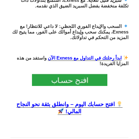
سبريد قليل للغاية
: مع Exness، استمتع بتداولات ذات
تكلفة منخفضة بفضل السبريد الضيق الذي نقدمه.
السحب والإيداع الفوري اللحظي
: لا داعي للانتظار! مع
Exness، يمكنك
سحب وإيداع أموالك على الفور
، مما يتيح لك
المزيد من التحكم في تداولاتك.
ابدأ رحلتك في التداول مع Exness الآن
واستفد من هذه
المزايا الفريدة!
افتح حسابك اليوم – وانطلق بثقة نحو النجاح
المالي!