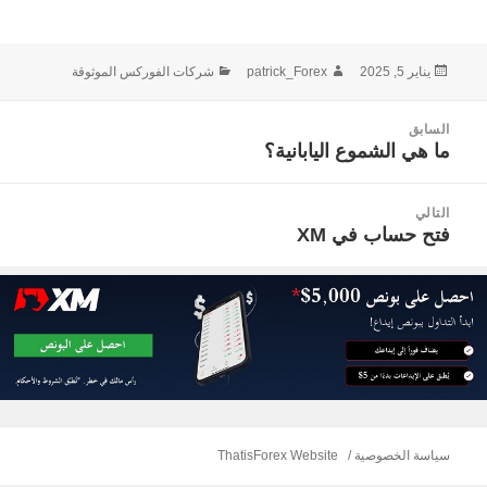
نُشرت
الكاتب
التصنيفات
يناير 5, 2025
patrick_Forex
شركات الفوركس الموثوقة
في
صفّح
السابق
لمقالات
ما هي الشموع اليابانية؟
المقالة
السابقة:
التالي
فتح حساب في XM
المقالة
التالية:
سياسة الخصوصية
ThatisForex Website