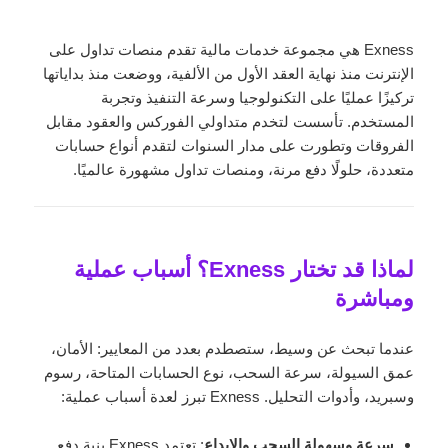
Exness هي مجموعة خدمات مالية تقدم منصات تداول على
الإنترنت منذ نهاية العقد الأول من الألفية، ووضعت منذ بداياتها
تركيزًا عمليًا على التكنولوجيا وسرعة التنفيذ وتجربة
المستخدم. تأسست لتخدم متداولي الفوركس والعقود مقابل
الفروقات وتطورت على مدار السنوات لتقدم أنواع حسابات
متعددة، حلولًا دفع مرنة، ومنصات تداول مشهورة عالميًا.
لماذا قد تختار Exness؟ أسباب عملية
ومباشرة
عندما تبحث عن وسيط، ستصطدم بعدد من المعايير: الأمان،
عمق السيولة، سرعة السحب، نوع الحسابات المتاحة، رسوم
وسبريد، وأدوات التحليل. Exness تبرز لعدة أسباب عملية:
سرعة وسهولة السحب والإيداع
: تعتمد Exness بنية دفع