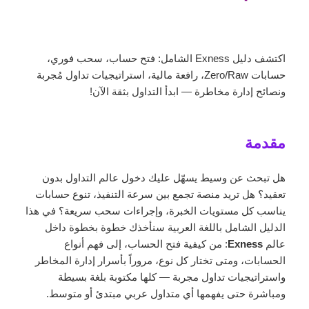
اكتشف دليل Exness الشامل: فتح حساب، سحب فوري،
حسابات Zero/Raw، رافعة مالية، استراتيجيات تداول مُجربة
ونصائح إدارة مخاطرة — ابدأ التداول بثقة الآن!
مقدمة
هل تبحث عن وسيط يسهّل عليك دخول عالم التداول بدون
تعقيد؟ هل تريد منصة تجمع بين سرعة التنفيذ، تنوع حسابات
يناسب كل مستويات الخبرة، وإجراءات سحب سريعة؟ في هذا
الدليل الشامل باللغة العربية سنأخذك خطوة بخطوة داخل
عالم
Exness
: من كيفية فتح الحساب، إلى فهم أنواع
الحسابات، ومتى تختار كل نوع، مروراً بأسرار إدارة المخاطر
واستراتيجيات تداول مجربة — كلها مكتوبة بلغة بسيطة
ومباشرة حتى يفهمها أي متداول عربي مبتدئ أو متوسط.