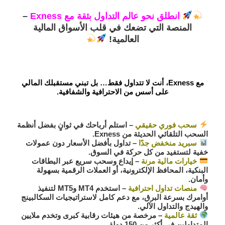
انطلق نحو عالم التداول بثقة مع Exness
–
المنصة التي تضعك في قلب الأسواق المالية
العالمية!
مع
Exness
، أنت لا تتداول فقط… بل تبني مستقبلك المالي
على أسس من الاحترافية والشفافية.
سحب فوري حقيقي
– استلم أرباحك في ثوانٍ بفضل أنظمة
السحب التلقائي الحديثة من Exness.
سبريد منخفض جدًا
– تداول بأفضل الأسعار دون عمولات
خفية لتستفيد من كل حركة في السوق.
خيارات مالية مرنة
– إيداع وسحب سريع عبر البطاقات
البنكية، المحافظ الإلكترونية، أو العملات الرقمية بسهولة
وأمان.
منصات تداول احترافية
– استخدم MT4 وMT5 لتنفيذ
أوامرك بسرعة البرق، مع دعم كامل لاستراتيجيات السكالبينج
والهيدج والتداول الآلي.
ثقة عالمية
– مرخصة من هيئات رقابية كبرى وتخدم ملايين
المتداولين في أكثر من 150 دولة.