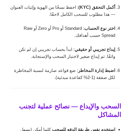
أكمل التحقق (KYC)
: احفظ نسخًا من الهوية وإثبات العنوان
— هذا مطلوب للسحب الكامل لاحقًا.
اختر نوع الحساب
: Standard أو Pro أو Zero أو Raw
Spread حسب أهدافك.
إيداع تجريبي أو حقيقي
: ابدأ بحساب تجريبي إن لم تكن
واثقًا. ثم إيداع صغير لاختبار السحب والإستجابة.
اضبط إدارة المخاطر
: ضع قواعد صارمة لنسبة المخاطرة
لكل صفقة (1-2% كقاعدة مبدئية).
السحب والإيداع — نصائح عملية لتجنب
المشاكل
استخدم نفس طريقة الدفع للسحب
كلما أمكن (يسهل