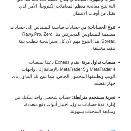
آلية تتيح معالجة معظم المعاملات إلكترونياً، الأمر الذي
يقلل من أوقات الانتظار.
تنوع الحسابات
: من حسابات قياسية للمبتدئين إلى حسابات
مصممة للمتداولين المحترفين مثل Pro، Zero وRaw
Spread. هذا التنوع مهم لأن كل استراتيجية تتطلب بيئة
تنفيذ مختلفة.
منصات تداول مرنة
: تقدم Exness دعمًا لمنصات
MetaTrader 4 و MetaTrader 5 بالإضافة إلى واجهات
الويب وتطبيقها المحمول الخاص، مما يتيح لك التداول بأي
جهاز تفضله.
تجربة مستخدم مترابطة
: حساب شخصي واحد يمكنك من
إدارة عدة حسابات تداول، اختيار أدوات دفع متعددة،
ومتابعة السجلات بسهولة.