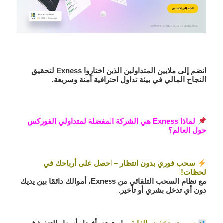
انضم إلى ملايين المتداولين الذين اختاروا
Exness
لتحقيق
النجاح المالي في بيئة تداول احترافية آمنة وسريعة.
لماذا Exness هي الشركة المفضلة لمتداولي الفوركس
حول العالم؟
سحب فوري بدون انتظار – احصل على أرباحك في
لحظات!
مع نظام السحب التلقائي من
Exness
، أموالك دائمًا بين يديك
دون أي تدخل بشري أو تأخير.
سبريد منخفض للغاية
– استمتع بأفضل أسعار التنفيذ في