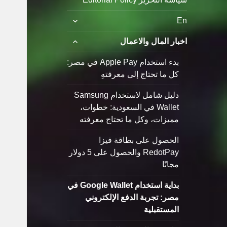
توسيع
En
القائمة
الفرعية
توسيع
اخبار المال والاعمال
القائمة
الفرعية
بدء استخدام Apple Pay في مصر:
كل ما تحتاج إلى معرفتهِ
دليل شامل لاستخدام Samsung
Wallet في السعودية: خطوات،
مميزات، وكل ما تحتاج معرفته
الحصول على بطاقة فيزا
RedotPay والحصول على 5 دولار
مجانًا
بداية استخدام Google Wallet في
مصر: تجربة الدفع الإلكتروني
المستقبلية