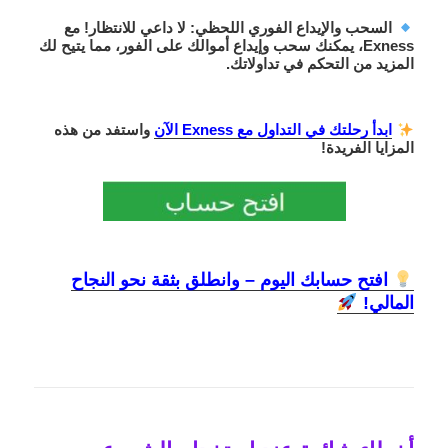
السحب والإيداع الفوري اللحظي
: لا داعي للانتظار! مع
Exness، يمكنك
سحب وإيداع أموالك على الفور
، مما يتيح لك
المزيد من التحكم في تداولاتك.
ابدأ رحلتك في التداول مع Exness الآن
واستفد من هذه
المزايا الفريدة!
افتح حسابك اليوم – وانطلق بثقة نحو النجاح
المالي!