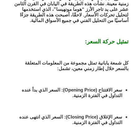
زمنية معينة. نشأت هذه الطريقة في اليابان في القرن الثامن
عشر على يد تاجر الأرز
“هوما مونهيسا”
، الذي استخدمها
لتحليل تحركات الأسعار. لاحقًا، أصبحت هذه الطريقة جزءًا
أساسيًا من التحليل الفني في جميع الأسواق المالية.
تمثيل حركة السعر:
كل شمعة يابانية تمثل مجموعة من المعلومات المتعلقة
بالسعر خلال إطار زمني معين، تشمل:
سعر الافتتاح
(Opening Price): السعر الذي بدأ عنده
التداول في الفترة الزمنية.
سعر الإغلاق
(Closing Price): السعر الذي انتهى عنده
التداول في الفترة الزمنية.