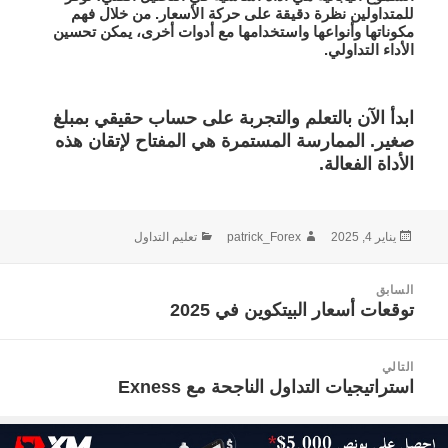
للمتداولين نظرة دقيقة على حركة الأسعار. من خلال فهم
مكوناتها وأنواعها واستخدامها مع أدوات أخرى، يمكن تحسين
الأداء التداولي.
ابدأ الآن
بالتعلم والتجربة على حساب حقيقي بمبلغ
صغير. الممارسة المستمرة هي المفتاح لإتقان هذه
الأداة الفعالة.
نُشرت
الكاتب
التصنيفات
يناير 4, 2025
patrick_Forex
تعليم التداول
في
صفّح
السابق
لمقالات
توقعات أسعار البيتكوين في 2025
المقالة
السابقة:
التالي
استراتيجيات التداول الناجحة مع Exness
المقالة
التالية: