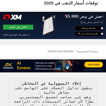
توقعات أسعار الذهب في 2025
المقالة
التالية:
سياسة الخصوصية
ThatisForex Website
   إخلاء المسؤولية عن المخاطر
: 
ينطوي تداول العملات على الهامش على 
مخاطر عالية 
، 
وهو غير مناسب لجميع المستثمرين. 
نظرًا لأن خسائر المنتجات ذات الرافعة 
المالية قادرة على تجاوز الودائع 