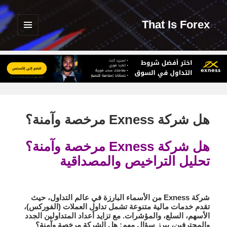
That Is Forex
القائمة
والودجات
هل شركة Exness مرخصة وآمنة؟
هل شركة Exness مرخصة وآمنة؟
تحليل التراخيص والمصداقية
شركة
Exness
من الأسماء البارزة في عالم التداول، حيث
تقدم خدمات مالية متنوعة تشمل تداول العملات (الفوركس)،
الأسهم، السلع، والمؤشرات. مع تزايد أعداد المتداولين الجدد
والمحترفين، يبرز سؤال مهم: هل الشركة مرخصة وآمنة؟