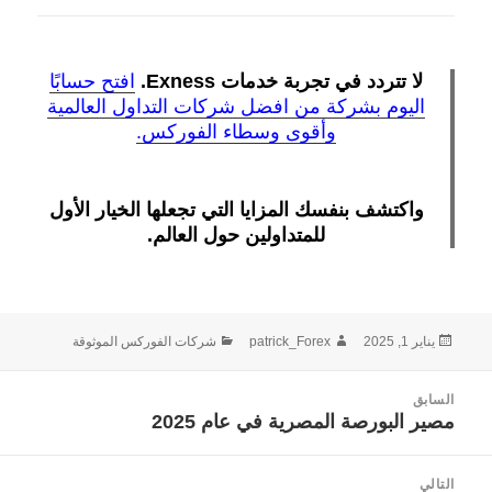
لا تتردد في تجربة خدمات Exness.
افتح حسابًا
اليوم بشركة من افضل شركات التداول العالمية
وأقوى وسطاء الفوركس.
واكتشف بنفسك المزايا التي تجعلها الخيار الأول
للمتداولين حول العالم.
نُشرت
الكاتب
التصنيفات
يناير 1, 2025
patrick_Forex
شركات الفوركس الموثوقة
في
صفّح
السابق
لمقالات
مصير البورصة المصرية في عام 2025
المقالة
السابقة:
التالي