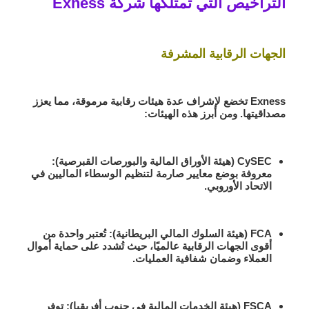
التراخيص التي تمتلكها شركة Exness
الجهات الرقابية المشرفة
Exness تخضع لإشراف عدة هيئات رقابية مرموقة، مما يعزز
مصداقيتها. ومن أبرز هذه الهيئات:
CySEC
(هيئة الأوراق المالية والبورصات القبرصية):
معروفة بوضع معايير صارمة لتنظيم الوسطاء الماليين في
الاتحاد الأوروبي.
FCA
(هيئة السلوك المالي البريطانية): تُعتبر واحدة من
أقوى الجهات الرقابية عالميًا، حيث تُشدد على حماية أموال
العملاء وضمان شفافية العمليات.
FSCA
(هيئة الخدمات المالية في جنوب أفريقيا): توفر