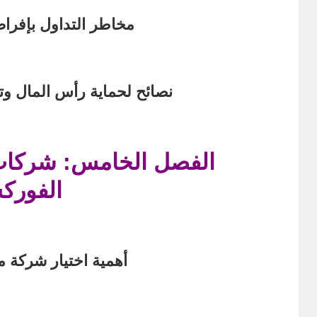
مخاطر التداول بإفراط 
نصائح لحماية رأس المال وت
الفصل الخامس: شركات
الفورك
أهمية اختيار شركة م