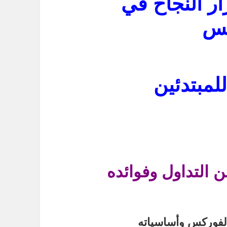
ر النجاح في
كس
لمبتدئين
 التداول وفوائده
لفوركس وأساسياته