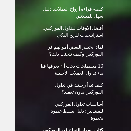
كيفية قراءة أزواج العملات: دليل
سهل للمبتدئين
أفضل الأوقات لتداول الفوركس:
استراتيجيات للربح الذكي
لماذا يخسر البعض أموالهم في
الفوركس وكيف تتجنب ذلك؟
10 مصطلحات يجب أن تعرفها قبل
بدء تداول العملات الأجنبية
كيف تبدأ رحلتك في تداول
الفوركس بدون تعقيد؟
أساسيات تداول الفوركس
للمبتدئين: دليل بسيط خطوة
بخطوة
كتاب اسرار النجاح في الفوركس_