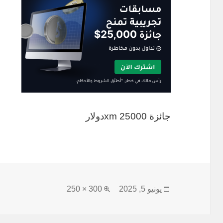
جائزة xm 25000دولار
نُشرت
الحجم
يونيو 5, 2025
300 × 250
في
الكامل