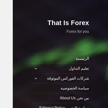
That Is Forex
Forex for you
الرئيسية
توسيع
تعليم التداول
القائمة
الفرعية
توسيع
شركات الفوركس الموثوقة
القائمة
الفرعية
سياسة الخصوصية
من نحن About Us
سياسة التحرير Editorial Policy