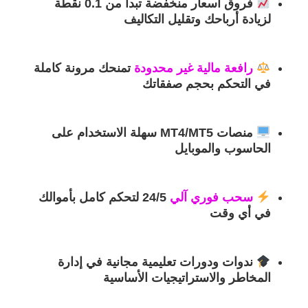
فروق أسعار منخفضة تبدأ من 0.1 نقطة
لزيادة أرباحك وتقليل التكاليف
رافعة مالية غير محدودة
تمنحك مرونة كاملة
في التحكم بحجم صفقاتك
منصات MT4/MT5 سهلة الاستخدام
على
الحاسوب والموبايل
سحب فوري آلي
24/5
لتحكم كامل بأموالك
في أي وقت
ندوات ودورات تعليمية مجانية
في إدارة
المخاطر والاستراتيجيات الأساسية