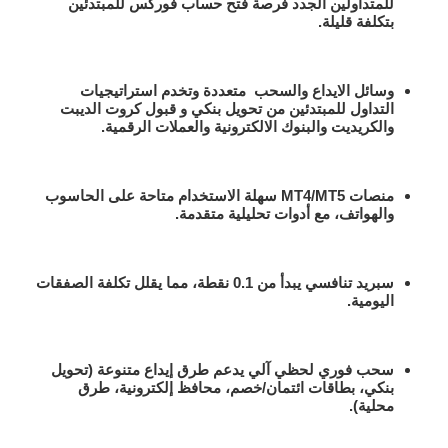
للمتداولين الجدد فرصة
فتح حساب فوركس للمبتدئين
بتكلفة قليلة.
وسائل الايداع والسحب
متعددة وتخدم
استراتيجيات
التداول للمبتدئين
من تحويل بنكي و قبول كروت الديبت
والكريديت والبنوك الالكترونية والعملات الرقمية.
منصات MT4/MT5 سهلة الاستخدام
متاحة على الحاسوب
والهواتف، مع أدوات تحليلية متقدمة.
سبريد تنافسي يبدأ من 0.1 نقطة
، مما يقلل تكلفة الصفقات
اليومية.
سحب فوري لحظي آلي
يدعم طرق إيداع متنوعة (تحويل
بنكي، بطاقات ائتمان/خصم، محافظ إلكترونية، طرق
محلية).