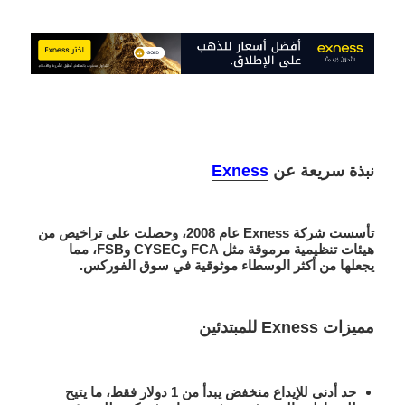
نبذة سريعة عن
Exness
تأسست شركة Exness عام 2008، وحصلت على تراخيص من
هيئات تنظيمية مرموقة مثل FCA وCYSEC وFSB، مما
يجعلها من أكثر الوسطاء موثوقية في سوق الفوركس.
مميزات Exness للمبتدئين
حد أدنى للإيداع منخفض
يبدأ من 1 دولار فقط، ما يتيح