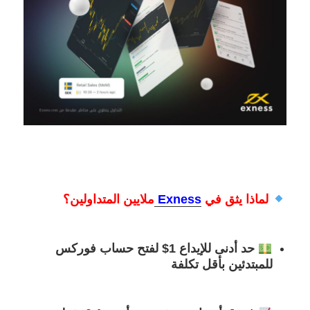
لماذا يثق في
Exness
ملايين المتداولين؟
حد أدنى للإيداع 1$
لفتح حساب فوركس
للمبتدئين بأقل تكلفة