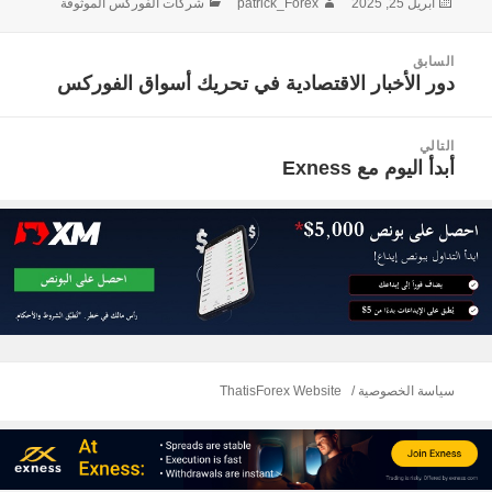
نُشرت
الكاتب
التصنيفات
أبريل 25, 2025
patrick_Forex
شركات الفوركس الموثوقة
في
صفّح
السابق
لمقالات
دور الأخبار الاقتصادية في تحريك أسواق الفوركس
المقالة
السابقة:
التالي
أبدأ اليوم مع Exness
المقالة
التالية:
سياسة الخصوصية
ThatisForex Website