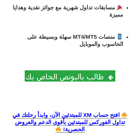
مسابقات تداول شهرية
مع جوائز نقدية وهدايا
مميزة
منصات MT4/MT5 سهلة وبسيطة
على
الحاسوب والموبايل
افتح حساب XM للمبتدئين الآن، وابدأ رحلتك في
تداول الفوركس للمبتدئين بأقوى الدعم والعروض
الحصرية!