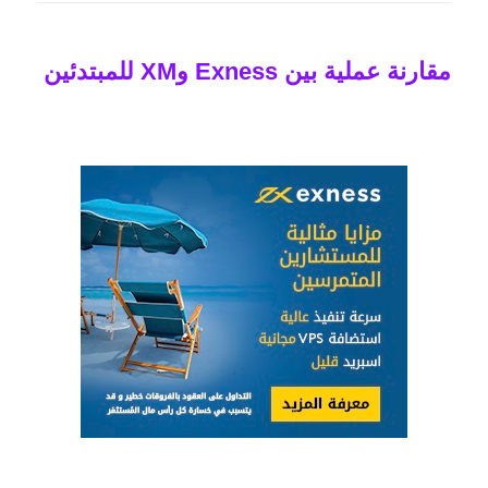
مقارنة عملية بين Exness وXM للمبتدئين