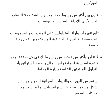
الفوركس
.
قارن بين أكثر من وسيط
وفق معاييرك الشخصية: التنظيم،
الحد الأدنى للإيداع، السبريد، والبونصات.
تابع تقييمات وآراء المتداولين
على المنتديات والمجموعات
المتخصصة؛ فالتجربة الحقيقية للمستخدمين تقدم رؤية
واقعية.
لا تغامر بأكثر من 1–2% من رأس مالك في كل صفقة
: هذه
قاعدة أساسية لحماية رأس المال وتطبيق
استراتيجيات
التداول للمبتدئين
الخاصة بإدارة المخاطر.
استفد من الدورات والندوات المجانية
لتطوير مهاراتك
بشكل مستمر وتحديث استراتيجياتك بما يتناسب مع
تحركات السوق.