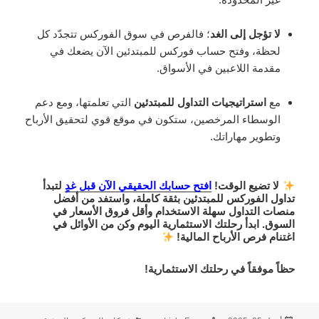
لا تؤجل إلى الغد
؛ فالفرص في سوق الفوركس تتجدّد كل
لحظة، وفتح حساب فوركس للمبتدئين الآن يضعك في
مقدمة اللاعبين في الأسواق.
مع
استراتيجيات التداول للمبتدئين
التي تعلمتها، ومع دعم
الوسطاء المرخصين، ستكون في موقع قوي لتحقيق الأرباح
وتطوير مهاراتك.
لا تضيع الوقت!
افتح حسابك الحقيقي الآن قبل غدٍ
لتبدأ
تداول الفوركس للمبتدئين
بثقة كاملة، واستفد من أفضل
منصات التداول سهلة الاستخدام
وأقل
فروق الأسعار
في
السوق. ابدأ رحلتك الاستثمارية اليوم وكن من الأوائل في
اغتنام فرص الأرباح المالية!
حظاً موفقاً في رحلتك الاستثمارية!