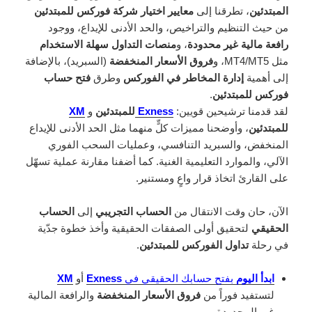
المبتدئين
، تطرقنا إلى
معايير اختيار شركة فوركس للمبتدئين
من حيث التنظيم والتراخيص، والحد الأدنى للإيداع، ووجود
رافعة مالية غير محدودة
، و
منصات التداول سهلة الاستخدام
مثل MT4/MT5، و
فروق الأسعار المنخفضة
(السبريد)، بالإضافة
إلى أهمية
إدارة المخاطر في الفوركس
وطرق
فتح حساب
فوركس للمبتدئين
.
لقد قدمنا ترشيحين قويين:
Exness
للمبتدئين
و
XM
للمبتدئين
، وأوضحنا مميزات كلٍّ منهما مثل الحد الأدنى للإيداع
المنخفض، والسبريد التنافسي، وعمليات السحب الفوري
الآلي، والموارد التعليمية الغنية. كما أضفنا مقارنة عملية تسهّل
على القارئ اتخاذ قرار واعٍ ومستنير.
الآن، حان وقت الانتقال من
الحساب التجريبي
إلى
الحساب
الحقيقي
لتحقيق أولى الصفقات الحقيقية وأخذ خطوة جدّية
في رحلة
تداول الفوركس للمبتدئين
.
ابدأ اليوم
بفتح حسابك الحقيقي في
Exness
أو
XM
لتستفيد فوراً من
فروق الأسعار المنخفضة
والرافعة المالية
غير المحدودة.