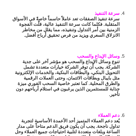
سرعة التنفيذ
سرعة تنفيذ الصفقات تعد عاملاً حاسماً خاصةً في الأسواق
المتقلبة. فكلما كانت سرعة التنفيذ عالية، قلّت الفجوة
الزمنية بين أمر التداول وتنفيذه، مما يقلل من مخاطر
الانزلاق السعري ويزيد من فرص تحقيق أرباح أفضل.
وسائل الإيداع والسحب
تنوع وسائل الإيداع والسحب هو مؤشر آخر على جدية
الشركة. يجب أن توفر الشركة خيارات متعددة تشمل
التحويل البنكي، والبطاقات البنكية، والخدمات الإلكترونية
مثل بايبال وبطاقات الائتمان، وحتى العملات الرقمية
والطرق المحلية. كما تعتبر خاصية السحب الفوري ميزة
جذابة للمستثمرين الذين يرغبون في استلام أرباحهم دون
تأخير.
دعم العملاء
يُعد دعم العملاء المتميز أحد الأعمدة الأساسية لتجربة
تداول ناجحة. يجب أن يكون فريق الدعم متاحاً على مدار
الساعة وبلغات متعددة لتلبية احتياجات جميع العملاء وحل