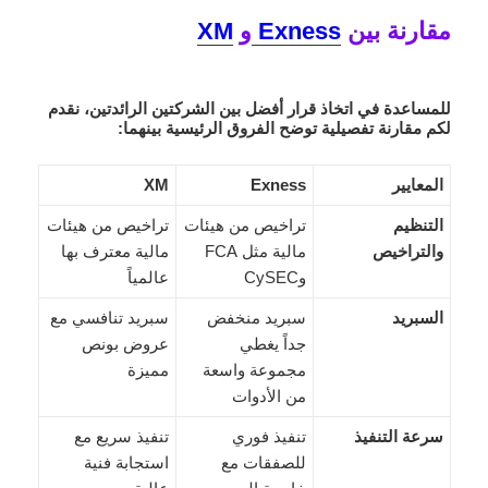
مقارنة بين
Exness
و
XM
للمساعدة في اتخاذ قرار أفضل بين الشركتين الرائدتين، نقدم
لكم مقارنة تفصيلية توضح الفروق الرئيسية بينهما:
المعايير
Exness
XM
التنظيم
تراخيص من هيئات
تراخيص من هيئات
والتراخيص
مالية مثل FCA
مالية معترف بها
وCySEC
عالمياً
السبريد
سبريد منخفض
سبريد تنافسي مع
جداً يغطي
عروض بونص
مجموعة واسعة
مميزة
من الأدوات
سرعة التنفيذ
تنفيذ فوري
تنفيذ سريع مع
للصفقات مع
استجابة فنية