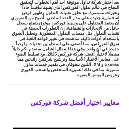
يعد اختيار شركة تداول موثوقة أحد أهم الخطوات لتحقيق
النجاح في عالم تداول الفوركس الذي يشهد تنافساً حاداً
وتغيرات مستمرة. مع تطور تقنيات التداول وظهور فرص
استثمارية جديدة على مدار العقد الماضي، أصبح من الضروري
أن يعتمد المتداول على وسيط فوركس موثوق يتمتع بسجل
حافل من الإنجازات والشفافية. إن التطورات الحديثة في
تقنيات التداول مثل منصات التداول المتطورة، وتحليل السوق
باستخدام أدوات ذكية، ساهمت في تغيير قواعد اللعبة في
سوق الفوركس، مما أضفى على المتداولين تحديات وفرصاً
جديدة في آنٍ واحد. وفي هذا المقال الشامل سنقدم لكم دليلاً
مفصلاً لاختيار
أفضل شركة فوركس 2025
، مع تسليط الضوء
على معايير الاختيار الأساسية وترشيح شركتين رائدتين هما
Exness
و
XM
، اللتين تتفوقان في تقديم خدمات تداول
متميزة، بما في ذلك السبريد المنخفض والسحب الفوري
وعروض البونص المغرية.
معايير اختيار أفضل شركة فوركس