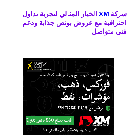
شركة
XM
الخيار المثالي لتجربة تداول
احترافية مع عروض بونص جذابة ودعم
فني متواصل