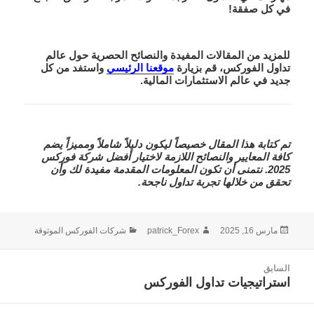
في كل صفقة!
للمزيد من المقالات المفيدة والنصائح الحصرية حول عالم
تداول الفوركس، قم بزيارة
موقعنا الرئيسي
واستفد من كل
جديد في عالم الاستثمارات المالية.
تم كتابة هذا المقال خصيصاً ليكون دليلاً شاملاً ومميزاً يضم
كافة المعايير والنصائح اللازمة لاختيار أفضل شركة فوركس
2025. نتمنى أن تكون المعلومات المقدمة مفيدة لك وأن
تحقق من خلالها تجربة تداول ناجحة.
نُشرت
الكاتب
التصنيفات
مارس 16, 2025
patrick_Forex
شركات الفوركس الموثوقة
في
صفّح
السابق
لمقالات
استراتيجيات تداول الفوركس
المقالة
السابقة: