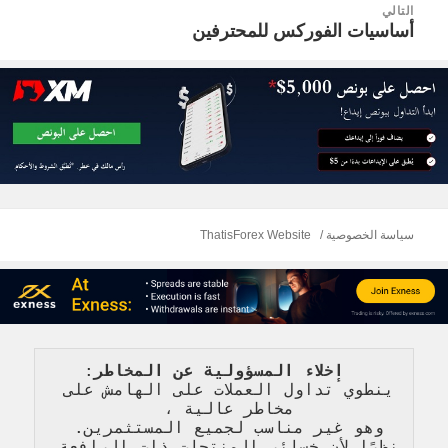
التالي
أساسيات الفوركس للمحترفين
المقالة
التالية:
سياسة الخصوصية
ThatisForex Website
   إخلاء المسؤولية عن المخاطر
: 
ينطوي تداول العملات على الهامش على 
مخاطر عالية 
، 
وهو غير مناسب لجميع المستثمرين. 
نظرًا لأن خسائر المنتجات ذات الرافعة 