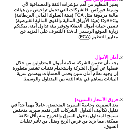
يعتبر التنظيم من أهم مؤشرات الثقة والمصداقية لأي
وسيط فوركس. فالشركات التي تحمل تراخيص من هيئات
مالية مرموقة مثل FCA (هيئة السلوك المالي البريطانية)
وCySEC (هيئة الأوراق المالية والقوى المالية القبرصية)
تضمن حماية أموال العملاء وتوفير بيئة تداول آمنة. يمكنكم
زيارة الموقع الرسمي لـ FCA للتعرف على المزيد عن
معايير التنظيم (
FCA
).
أمان الأموال
يجب أن تضمن الشركة سلامة أموال المتداولين من خلال
فصلها عن أموال الشركة واستخدام تقنيات تشفير متطورة.
إن وجود نظام أمان متين يحمي الحسابات ويضمن سرية
البيانات يساهم في بناء الثقة بين المتداول والوسيط.
فروق الأسعار (السبريد)
يعد السبريد، وخاصةً السبريد المنخفض، عاملاً مهماً جداً في
تقليل تكاليف التداول. الشركات التي تقدم سبريد منخفض
تسمح للمتداول بدخول السوق والخروج منه بأقل تكلفة
ممكنة، مما يزيد من فرص الربح ويقلل من تأثير تقلبات
السوق.