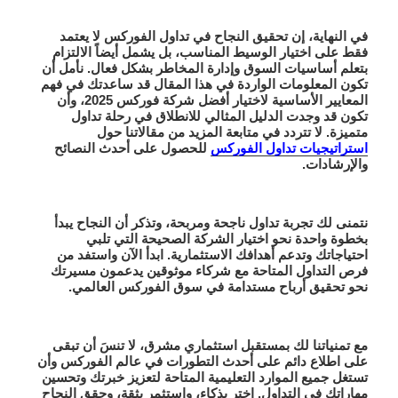
في النهاية، إن تحقيق النجاح في تداول الفوركس لا يعتمد
فقط على اختيار الوسيط المناسب، بل يشمل أيضاً الالتزام
بتعلم أساسيات السوق وإدارة المخاطر بشكل فعال. نأمل أن
تكون المعلومات الواردة في هذا المقال قد ساعدتك في فهم
المعايير الأساسية لاختيار أفضل شركة فوركس 2025، وأن
تكون قد وجدت الدليل المثالي للانطلاق في رحلة تداول
متميزة. لا تتردد في متابعة المزيد من مقالاتنا حول
استراتيجيات تداول الفوركس
للحصول على أحدث النصائح
والإرشادات.
نتمنى لك تجربة تداول ناجحة ومربحة، وتذكر أن النجاح يبدأ
بخطوة واحدة نحو اختيار الشركة الصحيحة التي تلبي
احتياجاتك وتدعم أهدافك الاستثمارية. ابدأ الآن واستفد من
فرص التداول المتاحة مع شركاء موثوقين يدعمون مسيرتك
نحو تحقيق أرباح مستدامة في سوق الفوركس العالمي.
مع تمنياتنا لك بمستقبل استثماري مشرق، لا تنسَ أن تبقى
على اطلاع دائم على أحدث التطورات في عالم الفوركس وأن
تستغل جميع الموارد التعليمية المتاحة لتعزيز خبرتك وتحسين
مهاراتك في التداول. اختر بذكاء، واستثمر بثقة، وحقق النجاح