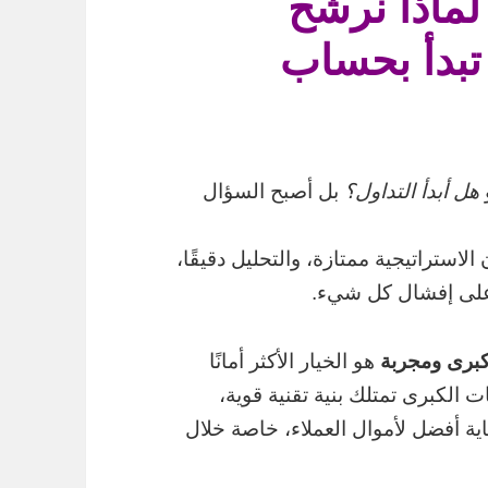
رى 2026 — لماذا نرشّح
X وكيف تبدأ بحساب
و
هل أبدأ التداول؟
بل أصبح السؤال
استراتيجية ممتازة، والتحليل دقيقًا،
 على إفشال كل شيء.
برى ومجربة
هو الخيار الأكثر أمانًا
 الكبرى تمتلك بنية تقنية قوية،
اية أفضل لأموال العملاء، خاصة خلال