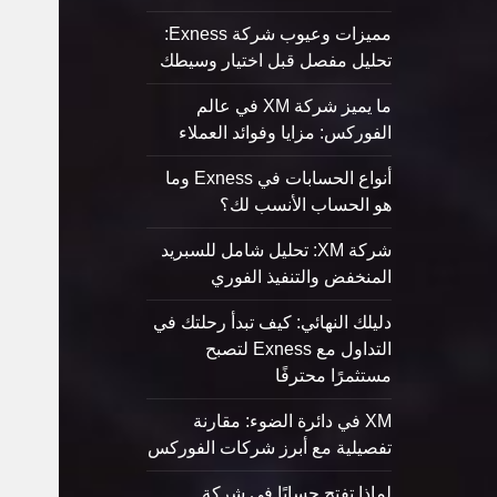
مميزات وعيوب شركة Exness:
تحليل مفصل قبل اختيار وسيطك
ما يميز شركة XM في عالم
الفوركس: مزايا وفوائد العملاء
أنواع الحسابات في Exness وما
هو الحساب الأنسب لك؟
شركة XM: تحليل شامل للسبريد
المنخفض والتنفيذ الفوري
دليلك النهائي: كيف تبدأ رحلتك في
التداول مع Exness لتصبح
مستثمرًا محترفًا
XM في دائرة الضوء: مقارنة
تفصيلية مع أبرز شركات الفوركس
لماذا تفتح حسابًا في شركة