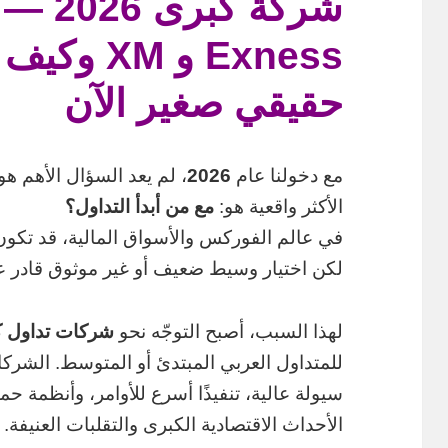
شركة كب
Exness و M
حقيقي صغير الآن
مع دخولنا عام
2026
، لم يعد السؤال الأهم ه
الأكثر واقعية هو:
مع من أبدأ التداول؟
في عالم الفوركس والأسواق المالية، قد تكون ال
لكن اختيار وسيط ضعيف أو غير موثوق قادر
لهذا السبب، أصبح التوجّه نحو
شركات تداول ك
للمتداول العربي المبتدئ أو المتوسط. الشركات
سيولة عالية، تنفيذًا أسرع للأوامر، وأنظمة حم
الأحداث الاقتصادية الكبرى والتقلبات العنيفة.