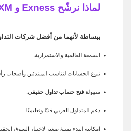
لماذا نرشّح Exness و XM؟
ببساطة لأنهما من
أفضل شركات التداول 6
السمعة العالمية والاستمرارية.
تنوع الحسابات لتناسب المبتدئين وأصحاب رأ
سهولة
فتح حساب تداول حقيقي
.
دعم المتداول العربي فنيًا وتعليميًا.
إمكانية البدء بمبلغ صغير لاختبار السوق الحقي