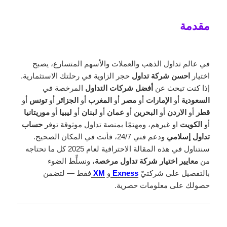
مقدمة
في عالم تداول الذهب والعملات والأسهم المتسارع، يصبح
اختيار
احسن شركة تداول
حجر الزاوية في رحلتك الاستثمارية.
إذا كنت تبحث عن
أفضل شركات التداول
المرخصة في
السعودية
أو
الإمارات
أو
مصر
أو
المغرب
أو
الجزائر
أو
تونس
أو
قطر
أو
الاردن
أو
البحرين
أو
عمان
أو
لبنان
أو
ليبيا
أو
موريتانيا
أو
الكويت
او غيرهم، ومهتمًا بمنصة تداول موثوقة توفر
حساب
تداول إسلامي
ودعم فني 24/7، فأنت في المكان الصحيح.
سنتناول في هذه المقالة الاحترافية لعام 2025 كل ما تحتاجه
من
معايير اختيار شركة تداول مرخصة
، ونسلِّط الضوء
بالتفصيل على شركتيّ
Exness
و
XM
فقط — لتضمن
حصولك على معلومات حصرية.