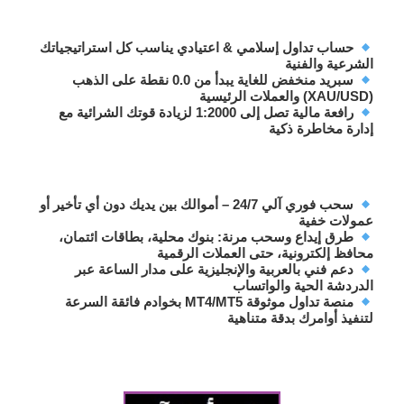
حساب تداول إسلامي & اعتيادي
يناسب كل استراتيجياتك
الشرعية والفنية
سبريد منخفض للغاية
يبدأ من 0.0 نقطة على الذهب
(XAU/USD) والعملات الرئيسية
رافعة مالية تصل إلى 1:2000
لزيادة قوتك الشرائية مع
إدارة مخاطرة ذكية
سحب فوري آلي 24/7
– أموالك بين يديك دون أي تأخير أو
عمولات خفية
طرق إيداع وسحب مرنة
: بنوك محلية، بطاقات ائتمان،
محافظ إلكترونية، حتى العملات الرقمية
دعم فني بالعربية والإنجليزية
على مدار الساعة عبر
الدردشة الحية والواتساب
منصة تداول موثوقة MT4/MT5
بخوادم فائقة السرعة
لتنفيذ أوامرك بدقة متناهية