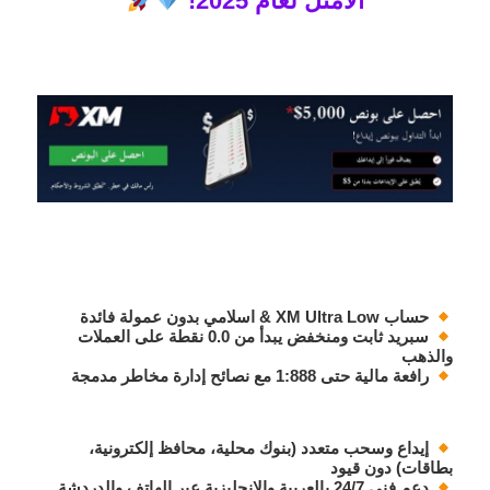
الأمثل لعام 2025!
حساب XM Ultra Low & اسلامي
بدون عمولة فائدة
سبريد ثابت ومنخفض
يبدأ من 0.0 نقطة على العملات
والذهب
رافعة مالية حتى 1:888
مع نصائح إدارة مخاطر مدمجة
إيداع وسحب متعدد
(بنوك محلية، محافظ إلكترونية،
بطاقات) دون قيود
دعم فني 24/7
بالعربية والإنجليزية عبر الهاتف والدردشة