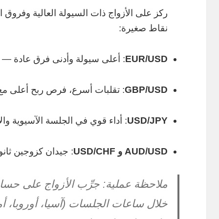
نقاط صغيرة:
EUR/USD
: أعلى سيولة وأدنى فرق عادة — خي
GBP/USD
: تقلبات أسرع، فرص ربح أعلى م
USD/JPY
: أداء قوي في الجلسة الآسيوية والأ
AUD/USD و USD/CHF
: جيدان كزوجين ثان
ملاحظة عملية: جرِّب الأزواج على حساب 
خلال ساعات الجلسات (آسيا، أوروبا، أم