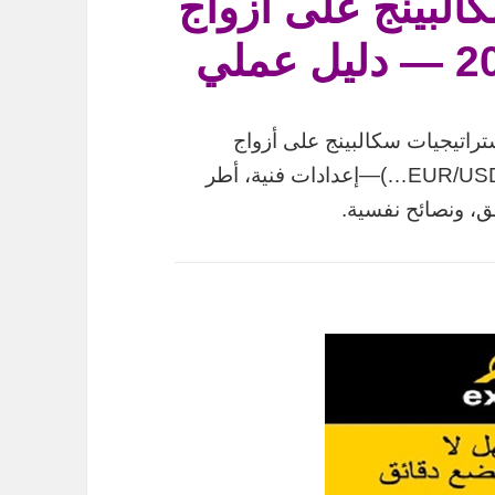
لبينج على أزواج
2025 يشرح أفضل استراتيجيات سكالبينج على أزواج
العملات الأساسية (EUR/USD, GBP/USD, USD/JPY…)—إعدادات فنية، أطر
يق، ونصائح نفسية.