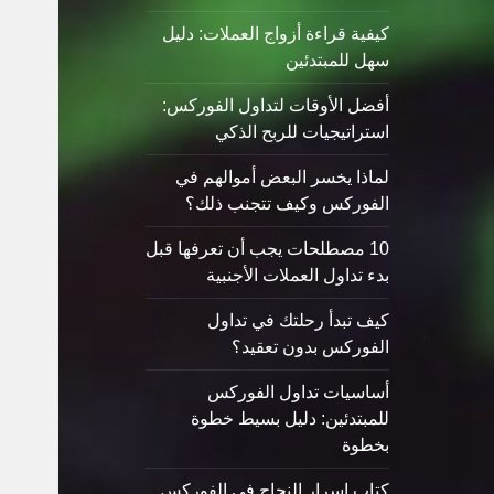
كيفية قراءة أزواج العملات: دليل
سهل للمبتدئين
أفضل الأوقات لتداول الفوركس:
استراتيجيات للربح الذكي
لماذا يخسر البعض أموالهم في
الفوركس وكيف تتجنب ذلك؟
10 مصطلحات يجب أن تعرفها قبل
بدء تداول العملات الأجنبية
كيف تبدأ رحلتك في تداول
الفوركس بدون تعقيد؟
أساسيات تداول الفوركس
للمبتدئين: دليل بسيط خطوة
بخطوة
كتاب اسرار النجاح في الفوركس_