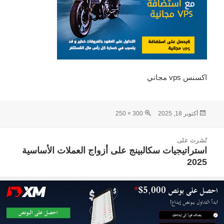
اكسنس vps مجاني
نُشرت
الحجم
أكتوبر 18, 2025
300 × 250
في
الكامل
صفّح
نُشرت على
لمقالات
استراتيجيات سكالبينج على أزواج العملات الأساسية
2025