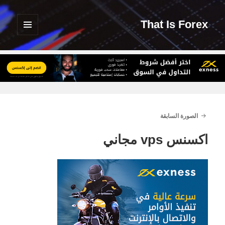
That Is Forex
القائمة
والودجات
الصورة السابقة
اكسنس vps مجاني