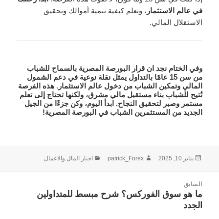
في عالم الاستثمار
، وتعلم كيفية تنمية أموالك وتحقيق
الاستقلال المالي.
وفي الختام نجد ان
قرار البورصة المصرية بالسماح للشباب
من سن 15 عامًا بالتداول يمثل
نقلة نوعية في دعم الشمول
المالي
وتمكين الشباب من دخول عالم الاستثمار. هذه الفرصة
تُتيح للشباب
بناء مستقبل مالي مشرق
، ولكنها تحتاج إلى
تعلم
مستمر وصبر
لتحقيق النجاح. ابدأ اليوم، وكن جزءًا من الجيل
الجديد من المستثمرين الشباب في
البورصة المصرية
!
نُشرت
الكاتب
التصنيفات
يناير 10, 2025
patrick_Forex
اخبار المال والاعمال
في
صفّح
السابق
لمقالات
ما هو سوق الفوركس؟ شرح مبسط للمتداولين
المقالة
الجدد
السابقة: