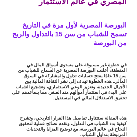
المصري في عالم الاستثمار
البورصة المصرية لأول مرة في التاريخ
تسمح للشباب من سن 15 بالتداول والربح
من البورصة
في خطوة غير مسبوقة على مستوى أسواق المال في
المنطقة، أعلنت
البورصة المصرية
عن السماح للشباب من
سن 15 عامًا بفتح حسابات تداول والمشاركة في السوق
المالي. هذه الخطوة تهدف إلى
نشر الثقافة المالية
بين
الأجيال الجديدة، وتعزيز الوعي الاستثماري، وتشجيع الشباب
على
البدء في استثمار أموالهم منذ الصغر
، مما يساعدهم على
تحقيق الاستقلال المالي في المستقبل.
هذه المقالة ستتناول
تفاصيل هذا القرار التاريخي
، وتشرح
كيفية بدء الشباب في التداول
، وتقدم
نصائح عملية
لتحقيق
النجاح في عالم البورصة، مع توضيح
المزايا والتحديات
المرتبطة بتداول الشباب
.