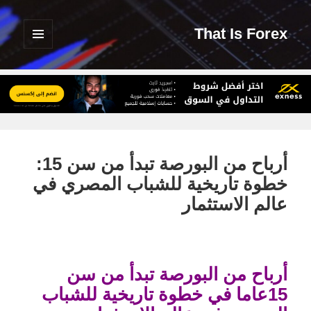
That Is Forex
القائمة
والودجات
أرباح من البورصة تبدأ من سن 15:
خطوة تاريخية للشباب المصري في
عالم الاستثمار
أرباح من البورصة تبدأ من سن
15عاما في خطوة تاريخية للشباب