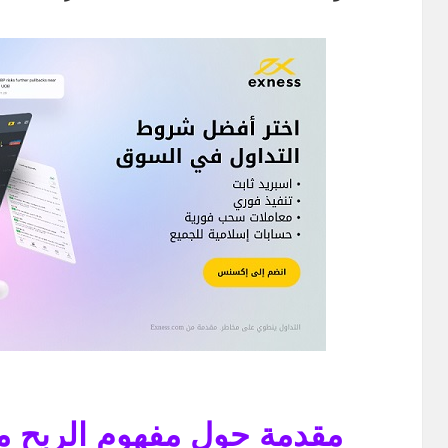
مقدمة حول مفهوم الربح م