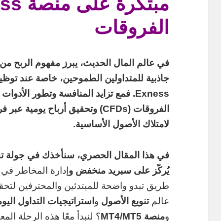
الفروقات
في عالم المال الحديث، يبرز مفهوم الربح من 
جاذبية للمتداولين الطموحين، خاصة عند توظ
Exness. فمع تزايد المنافسة وتطور الأدو
الفروقات (CFDs) وتحقيق أرباح يوم
لامتلاك الأصول الأساسية.
في هذا المقال الحصري، سنأخذك في جولة تف
يُركّز على سبريد منخفض و
طريق تبدو واضحة للمبتدئين والمحترفين لتحق
عالم
تنويع الأصول
و
استراتيجيات التداول اليو
و
منصة MT4/MT5
؟ لنبدأ معًا هذه الرحلة المع