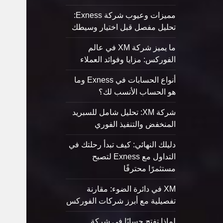
مميزات وعيوب شركة Exness:
تحليل مفصل قبل اختيار وسيطك
ما يميز شركة XM في عالم
الفوركس: مزايا وفوائد العملاء
أنواع الحسابات في Exness وما
هو الحساب الأنسب لك؟
شركة XM: تحليل شامل للسبريد
المنخفض والتنفيذ الفوري
دليلك النهائي: كيف تبدأ رحلتك في
التداول مع Exness لتصبح
مستثمرًا محترفًا
XM في دائرة الضوء: مقارنة
تفصيلية مع أبرز شركات الفوركس
لماذا تفتح حسابًا في شركة