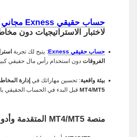
حساب حقيقي Exness مجاني
و
لاختبار الاستراتيجيات دون مخاط
حساب حقيقي Exness
: يتيح لك تجربة
استرا
الفروقات
دون استخدام رأس مال حقيقي كبير و
بيئة واقعية
: تحسين مهاراتك في
إدارة المخاطر في
MT4/MT5
قبل البدء في الحساب الحقيقي بالم
منصة MT4/MT5 المتقدمة وأدوات التحليل الفني