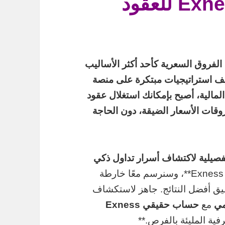
مبتكرة على منصة Exness للعقود
الفروق السعرية كأحد أكثر الأساليب
يف استراتيجيات مبتكرة على منصة
ات المالية، أصبح بإمكانك استغلال عقود
ية عبر فروقات الأسعار الضيقة، دون الحاجة
صيلية لاكتشاف أسرار تداول ذكي
إدارة المخاطر في Exness**، وسنرسم معًا خارطة
يق أفضل النتائج. جاهز لاستكشاف
مي
مع
حساب حقيقي Exness
رفية المليئة بالفرص.**