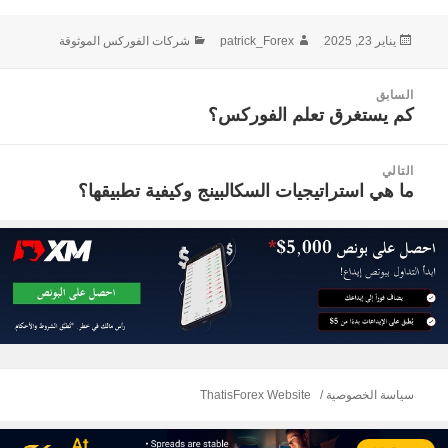
نُشرت
الكاتب
التصنيفات
يناير 23, 2025
patrick_Forex
شركات الفوركس الموثوقة
في
صفّح
السابق
لمقالات
كم يستغرق تعلم الفوركس؟
المقالة
السابقة:
التالي
ما هي استراتيجيات السكالبينج وكيفية تطبيقها؟
المقالة
التالية:
سياسة الخصوصية
ThatisForex Website