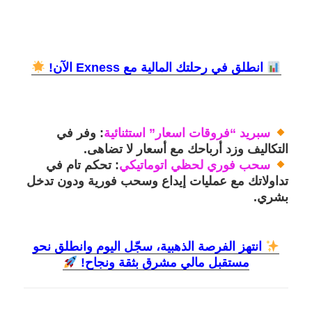
انطلق في رحلتك المالية مع Exness الآن!
سبريد “فروقات اسعار” استثنائية
:
وفر في
التكاليف وزد أرباحك مع أسعار لا تضاهى.
سحب فوري لحظي اتوماتيكي
:
تحكم تام في
تداولاتك مع عمليات إيداع وسحب فورية ودون تدخل
بشري.
انتهز الفرصة الذهبية، سجّل اليوم وانطلق نحو
مستقبل مالي مشرق بثقة ونجاح!