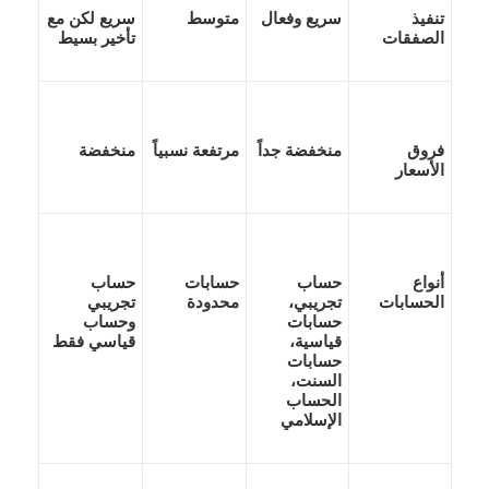
تنفيذ
سريع وفعال
متوسط
سريع لكن مع
الصفقات
تأخير بسيط
فروق
منخفضة جداً
مرتفعة نسبياً
منخفضة
الأسعار
أنواع
حساب
حسابات
حساب
الحسابات
تجريبي،
محدودة
تجريبي
حسابات
وحساب
قياسية،
قياسي فقط
حسابات
السنت،
الحساب
الإسلامي