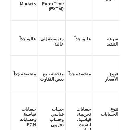
Markets
ForexTime
(FXTM)
سرعة
عالية جداً
متوسطة إلى
عالية جداً
التنفيذ
عالية
فروق
منخفضة جداً
منخفضة مع
منخفضة جداً
الأسعار
بعض التفاوت
تنوع
حسابات
حساب
حسابات
الحسابات
تجريبية،
قياسي
قياسية
قياسية،
وحساب
وحسابات
السنت،
تجريبي
ECN
إسلامي