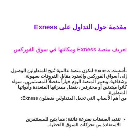
مقدمة حول التداول على Exness
تعريف منصة Exness ومكانتها في سوق الفوركس
تأسست Exness لتكون منصة عالمية تُتيح للمتداولين الوصول
إلى أسواق الفوركس والعقود مقابل الفروقات بسهولة
وشفافية. وتعتبر المنصة اليوم خياراً مفضلاً للمستثمرين، سواء
كانوا مبتدئين أو محترفين، بفضل مميزاتها المتعددة وأدواتها
المتطورة.
من أهم الأسباب التي تجعل المتداولين يفضلون Exness:
تنفيذ الصفقات بسرعة فائقة
: مما يتيح للمستثمرين
الاستفادة من تحركات السوق اللحظية.