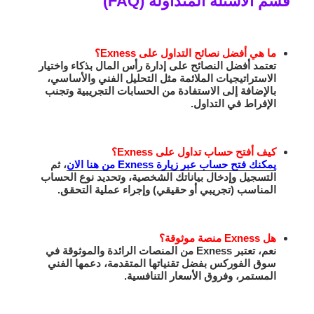
قسم الأسئلة المتداولة (FAQ)
ما هي أفضل نصائح التداول على Exness؟
تعتمد أفضل النصائح على إدارة رأس المال بذكاء واختيار
الاستراتيجيات الملائمة مثل التحليل الفني والأساسي،
بالإضافة إلى الاستفادة من الحسابات التجريبية وتجنب
الإفراط في التداول.
كيف أفتح حساب تداول على Exness؟
يمكنك فتح حساب عبر زيارة Exness من هنا الان
، ثم
التسجيل وإدخال بياناتك الشخصية، وتحديد نوع الحساب
المناسب (تجريبي أو حقيقي) وإجراء عملية التحقق.
هل Exness منصة موثوقة؟
نعم، تعتبر Exness من المنصات الرائدة والموثوقة في
سوق الفوركس بفضل تقنياتها المتقدمة، دعمها الفني
المستمر، وفروق الأسعار التنافسية.