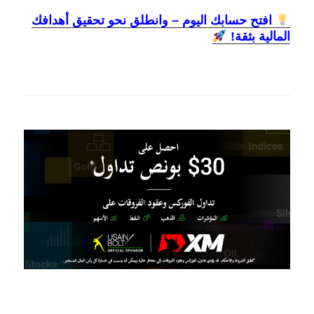
افتح حسابك اليوم – وانطلق نحو تحقيق أهدافك
المالية بثقة!