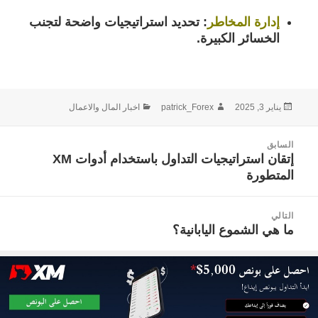
إدارة المخاطر
:
تحديد استراتيجيات واضحة لتجنب
الخسائر الكبيرة.
نُشرت
الكاتب
التصنيفات
يناير 3, 2025
patrick_Forex
اخبار المال والاعمال
في
صفّح
السابق
لمقالات
إتقان استراتيجيات التداول باستخدام أدوات XM
المقالة
المتطورة
السابقة:
التالي
ما هي الشموع اليابانية؟
المقالة
التالية: