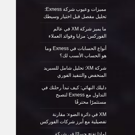
مميزات وعيوب شركة Exness:
تحليل مفصل قبل اختيار وسيطك
ما يميز شركة XM في عالم
الفوركس: مزايا وفوائد العملاء
أنواع الحسابات في Exness وما
هو الحساب الأنسب لك؟
شركة XM: تحليل شامل للسبريد
المنخفض والتنفيذ الفوري
دليلك النهائي: كيف تبدأ رحلتك في
التداول مع Exness لتصبح
مستثمرًا محترفًا
XM في دائرة الضوء: مقارنة
تفصيلية مع أبرز شركات الفوركس
لماذا تفتح حسابًا في شركة