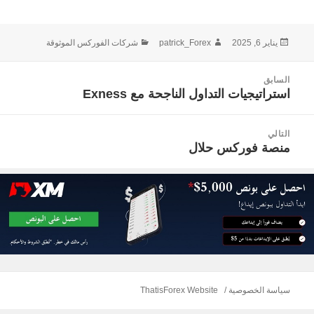
نُشرت
الكاتب
التصنيفات
يناير 6, 2025
patrick_Forex
شركات الفوركس الموثوقة
في
صفّح
السابق
لمقالات
استراتيجيات التداول الناجحة مع Exness
المقالة
السابقة:
التالي
منصة فوركس حلال
المقالة
التالية:
سياسة الخصوصية
ThatisForex Website