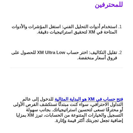
للمحترفين
استخدام أدوات التحليل الفني
: استغل المؤشرات والأدوات
المتاحة في XM لتحقيق استراتيجيات دقيقة.
تقليل التكاليف
: اختر حساب XM Ultra Low للحصول على
فروق أسعار منخفضة.
فتح حساب في XM هو البداية المثالية
للدخول إلى عالم
التداول الاحترافي، سواء كنت مبتدئًا تستكشف الفرص الأولى
أو محترفًا تسعى لتحسين استراتيجياتك. بجانب سهولة
التسجيل والخيارات المتنوعة من الحسابات، تبرز XM بمزايا
إضافية تجعل تجربتك أكثر قيمة وإثارة.