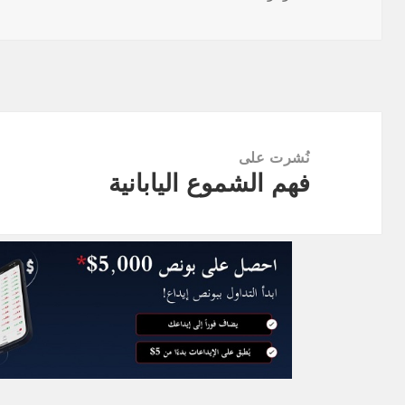
في
الكامل
تصفّح
المقالات
نُشرت على
فهم الشموع اليابانية