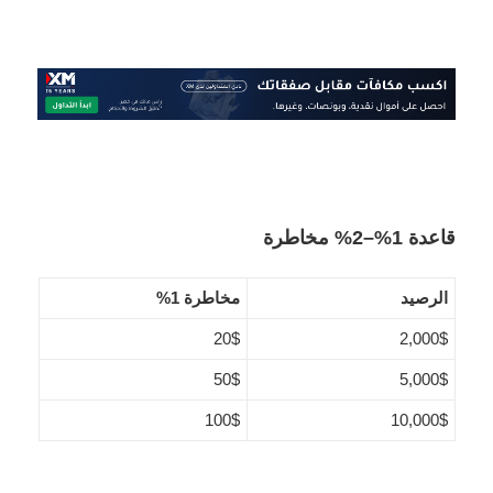
قاعدة 1%–2% مخاطرة
الرصيد
مخاطرة 1%
20$
2,000$
50$
5,000$
100$
10,000$