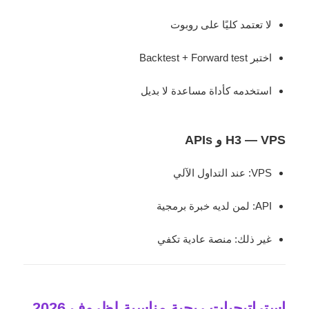
لا تعتمد كليًا على روبوت
اختبر Backtest + Forward test
استخدمه كأداة مساعدة لا بديل
H3 — VPS و APIs
VPS: عند التداول الآلي
API: لمن لديه خبرة برمجية
غير ذلك: منصة عادية تكفي
استراتيجيات ربحية مناسبة لظروف 2026