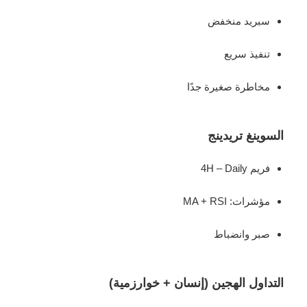
سبريد منخفض
تنفيذ سريع
مخاطرة صغيرة جدًا
السوينغ تريدينج
فريم 4H – Daily
مؤشرات: MA + RSI
صبر وانضباط
التداول الهجين (إنسان + خوارزمية)