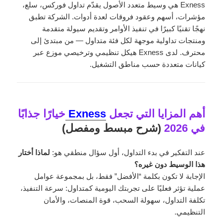
Exness هي وسيط متعدد الأصول يقدّم تداول فوركس، سلع،
مؤشرات، أسهم وعقود فروقات لعدة أدوات. الشركة تطبق
نهجًا تقنيًا كبيرًا في تنفيذ الأوامر وتقديم سيولة متقدمة
ومنتجات تداولية موجهة لكل فئة متداول — من مبتدئ إلى
محترف. لدى Exness هيكل تنظيمي وترخيصي موزع عبر
كيانات متعددة حسب مناطق التشغيل.
أهم المزايا التي تجعل
Exness
خيارًا جذابًا
في 2026
(شرح مبسط ومفصل)
عند التفكير في بدء التداول، أول سؤال منطقي هو:
لماذا أختار
هذا الوسيط دون غيره؟
الإجابة لا تكون بكلمة “الأفضل” فقط، بل بمجموعة عوامل
عملية تؤثر فعليًا على تجربتك اليومية كمتداول: سرعة التنفيذ،
تكلفة التداول، سهولة السحب، قوة المنصات، والأمان
التنظيمي.