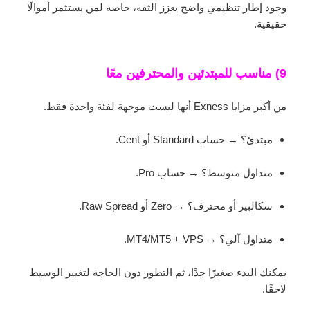
وجود إطار تنظيمي واضح يعزز الثقة، خاصة لمن يستثمر أموالًا
حقيقية.
9) مناسب للمبتدئين والمحترفين معًا
من أكبر مزايا Exness أنها ليست موجهة لفئة واحدة فقط.
مبتدئ؟ → حساب Standard أو Cent.
متداول متوسط؟ → حساب Pro.
سكالبير أو محترف؟ → Zero أو Raw Spread.
متداول آلي؟ → MT4/MT5 + VPS.
يمكنك البدء صغيرًا جدًا، ثم التطور دون الحاجة لتغيير الوسيط
لاحقًا.