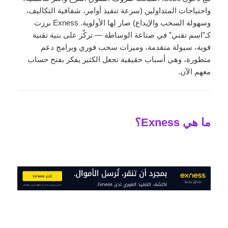
واحتياجات المتداولين (سرعة تنفيذ أوامر، شفافية التكاليف،
وسهولة السحب والإيداع) صار لها الأولوية. Exness برزت
كـ”اسم تقني” في صناعة الوساطة — تركّز على بنية تقنية
قوية، سيولة متقدمة، وميزات سحب فوري وبرامج دعم
متطورة، وهي أسباب حقيقية تجعل الكثير يفكر بفتح حساب
معهم الآن.
ما هي Exness؟