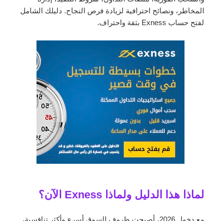
المخاطر، ونصائح احترافية لزيادة فرص النجاح. دليلك الشامل
لفتح حساب Exness بثقة واحتراف.
لماذا هذا الدليل ولماذا Exness الآن؟
مع دخول 2026، أصبحت ظروف السوق أسرع وأكثر تنافسية،