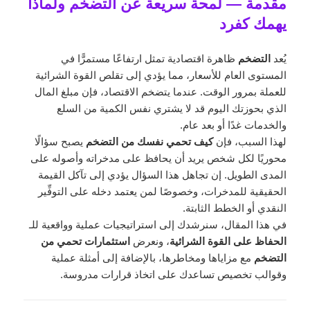
مقدمة — لمحة سريعة عن التضخم ولماذا
يهمك كفرد
يُعد
التضخم
ظاهرة اقتصادية تمثل ارتفاعًا مستمرًّا في
المستوى العام للأسعار، مما يؤدي إلى تقلص القوة الشرائية
للعملة بمرور الوقت. عندما يتضخم الاقتصاد، فإن مبلغ المال
الذي بحوزتك اليوم قد لا يشتري نفس الكمية من السلع
والخدمات غدًا أو بعد عام.
لهذا السبب، فإن
كيف تحمي نفسك من التضخم
يصبح سؤالًا
محوريًا لكل شخص يريد أن يحافظ على مدخراته وأصوله على
المدى الطويل. إن تجاهل هذا السؤال يؤدي إلى تآكل القيمة
الحقيقية للمدخرات، وخصوصًا لمن يعتمد دخله على التوفِّير
النقدي أو الخطط الثابتة.
في هذا المقال، سنرشدك إلى استراتيجيات عملية وواقعية للـ
الحفاظ على القوة الشرائية
، ونعرض
استثمارات تحمي من
التضخم
مع مزاياها ومخاطرها، بالإضافة إلى أمثلة عملية
وقوالب تخصيص تساعدك على اتخاذ قرارات مدروسة.