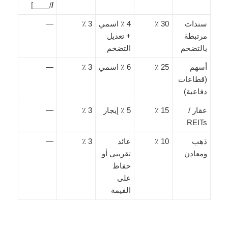
/____]
/
سندات
30 ٪
4 ٪ اسمي
3 ٪
—
مرتبطة
+ تعديل
بالتضخم
التضخم
أسهم
25 ٪
6 ٪ اسمي
3 ٪
—
(قطاعات
دفاعية)
عقار /
15 ٪
5 ٪ إيجار
3 ٪
—
REITs
ذهب
10 ٪
عائد
3 ٪
—
ومعادن
تقريبي أو
حفاظ
على
القيمة