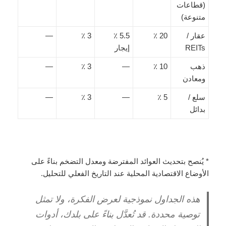
(قطاعات
متنوعة)
عقار /
20 ٪
5.5 ٪
3 ٪
—
REITs
إيجار
ذهب
10 ٪
—
3 ٪
—
ومعادن
سلع /
5 ٪
—
3 ٪
—
بدائل
* يُنصح بتحديث العوائد المفترضة ومعدل التضخم بناءً على
الأوضاع الاقتصادية المحلية عند التاريخ الفعلي للتحليل.
هذه الجداول نموذجية لعرض الفكرة، ولا تمثل
توصية محددة. قد تُعدَّل بناءً على بلدك، أدوات