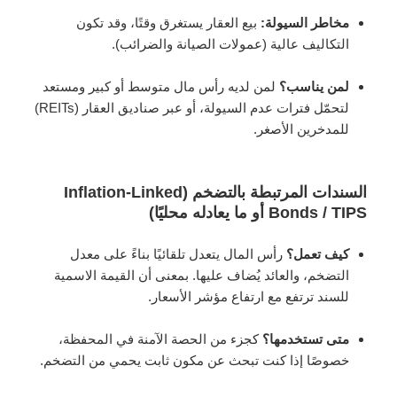
مخاطر السيولة:
بيع العقار يستغرق وقتًا، وقد تكون
التكاليف عالية (عمولات الصيانة والضرائب).
لمن يناسب؟
لمن لديه رأس مال متوسط أو كبير ومستعد
لتحمّل فترات عدم السيولة، أو عبر صناديق العقار (REITs)
للمدخرين الأصغر.
السندات المرتبطة بالتضخم (Inflation-Linked
Bonds / TIPS أو ما يعادله محليًا)
كيف تعمل؟
رأس المال يتعدل تلقائيًا بناءً على معدل
التضخم، والعائد يُضاف عليها. بمعنى أن القيمة الاسمية
للسند ترتفع مع ارتفاع مؤشر الأسعار.
متى تستخدمها؟
كجزء من الحصة الآمنة في المحفظة،
خصوصًا إذا كنت تبحث عن مكون ثابت يحمي من التضخم.