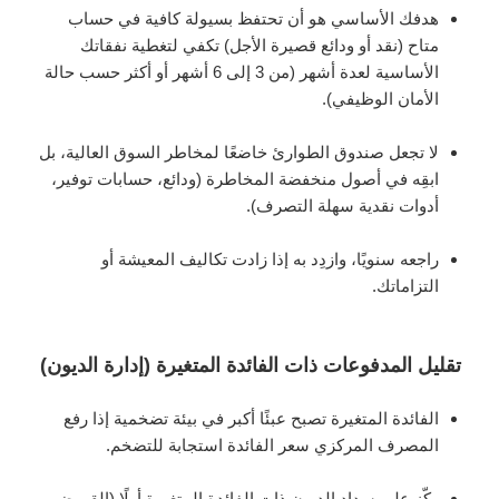
هدفك الأساسي هو أن تحتفظ بسيولة كافية في حساب
متاح (نقد أو ودائع قصيرة الأجل) تكفي لتغطية نفقاتك
الأساسية لعدة أشهر (من 3 إلى 6 أشهر أو أكثر حسب حالة
الأمان الوظيفي).
لا تجعل صندوق الطوارئ خاضعًا لمخاطر السوق العالية، بل
ابقِه في أصول منخفضة المخاطرة (ودائع، حسابات توفير،
أدوات نقدية سهلة التصرف).
راجعه سنويًا، وازدِد به إذا زادت تكاليف المعيشة أو
التزاماتك.
تقليل المدفوعات ذات الفائدة المتغيرة (إدارة الديون)
الفائدة المتغيرة تصبح عبئًا أكبر في بيئة تضخمية إذا رفع
المصرف المركزي سعر الفائدة استجابة للتضخم.
ركّز على سداد الديون ذات الفائدة المتغيرة أولًا (القروض