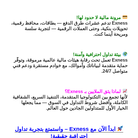
مرونة مالية لا حدود لها!
Exness تدعم عشرات طرق الدفع — بطاقات، محافظ رقمية،
تحويلات بنكية، وحتى العملات الرقمية — لتجربة سلسة
ومريحة أينما كنت.
بيئة تداول احترافية وآمنة!
Exness تعمل تحت رقابة هيئات مالية عالمية مرموقة، وتوفّر
حماية متقدمة لبياناتك وأموالك، مع خوادم مستقرة ودعم فني
متواصل 24/7.
لماذا يثق الملايين بـ Exness؟
لأنها تجمع بين التكنولوجيا المتقدمة، التنفيذ السريع، الشفافية
الكاملة، وأفضل شروط التداول في السوق — مما يجعلها
الخيار الأول للمتداولين الجادين
حول العالم.
ابدأ الآن مع Exness – واستمتع بتجربة تداول
احترافية حقيقية!