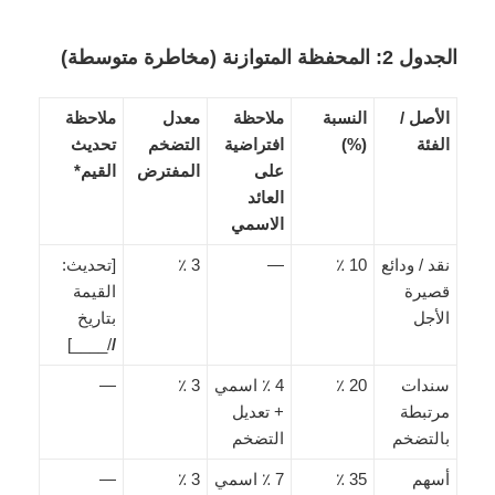
الجدول 2: المحفظة المتوازنة (مخاطرة متوسطة)
الأصل /
النسبة
ملاحظة
معدل
ملاحظة
الفئة
(%)
افتراضية
التضخم
تحديث
على
المفترض
القيم*
العائد
الاسمي
نقد / ودائع
10 ٪
—
3 ٪
[تحديث:
قصيرة
القيمة
الأجل
بتاريخ
/____]
/
سندات
20 ٪
4 ٪ اسمي
3 ٪
—
مرتبطة
+ تعديل
بالتضخم
التضخم
أسهم
35 ٪
7 ٪ اسمي
3 ٪
—