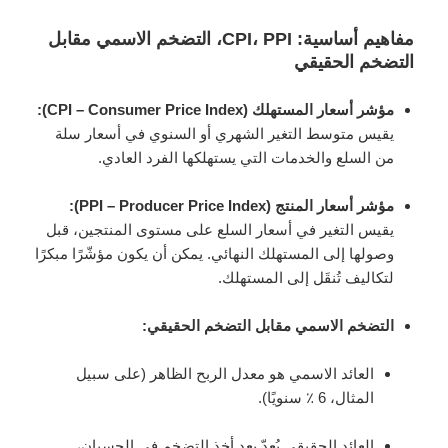
مفاهيم أساسية: CPI، PPI، التضخم الاسمي مقابل
التضخم الحقيقي
مؤشر أسعار المستهلك (CPI – Consumer Price Index):
يقيس متوسط التغير الشهري أو السنوي في أسعار سلة
من السلع والخدمات التي يستهلكها الفرد العادي.
مؤشر أسعار المنتج (PPI – Producer Price Index):
يقيس التغير في أسعار السلع على مستوى المنتجين، قبل
وصولها إلى المستهلك النهائي. يمكن أن يكون مؤشّرًا مبكرًا
لتكاليف تُنقَل إلى المستهلك.
التضخم الاسمي مقابل التضخم الحقيقي:
العائد الاسمي هو معدل الربح الظاهر (على سبيل
المثال، 6 ٪ سنويًا).
العائد الحقيقي يُعدّ بعد أخذ التضخم في الحسبان،