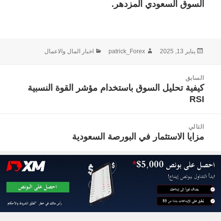
السوق السعودي المزدهر.
نُشرت
الكاتب
التصنيفات
يناير 13, 2025
patrick_Forex
اخبار المال والاعمال
في
صفّح
السابق
لمقالات
كيفية تحليل السوق باستخدام مؤشر القوة النسبية
المقالة
RSI
السابقة:
التالي
مزايا الاستثمار في البورصة السعودية
المقالة
التالية: