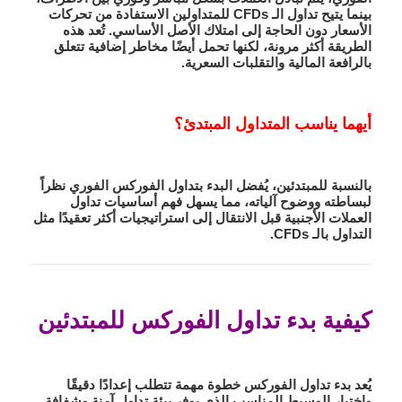
بينما يتيح تداول الـ CFDs للمتداولين الاستفادة من تحركات
الأسعار دون الحاجة إلى امتلاك الأصل الأساسي. تُعد هذه
الطريقة أكثر مرونة، لكنها تحمل أيضًا مخاطر إضافية تتعلق
بالرافعة المالية والتقلبات السعرية.
أيهما يناسب المتداول المبتدئ؟
بالنسبة للمبتدئين، يُفضل البدء بتداول الفوركس الفوري نظراً
لبساطته ووضوح آلياته، مما يسهل فهم أساسيات
تداول
العملات الأجنبية
قبل الانتقال إلى استراتيجيات أكثر تعقيدًا مثل
التداول بالـ CFDs.
كيفية بدء تداول الفوركس للمبتدئين
يُعد بدء تداول الفوركس خطوة مهمة تتطلب إعدادًا دقيقًا
واختيار الوسيط المناسب الذي يوفر بيئة تداول آمنة وشفافة.