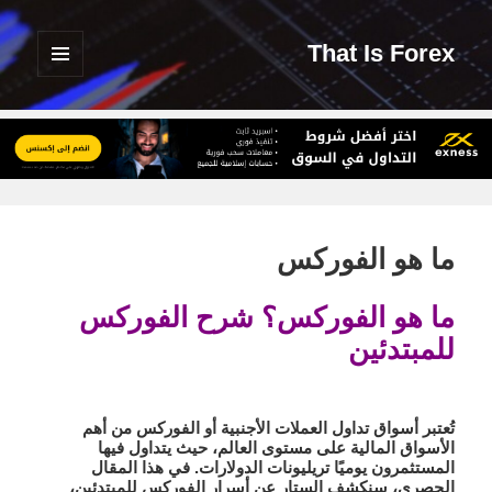
That Is Forex
القائمة
والودجات
ما هو الفوركس
ما هو الفوركس؟ شرح الفوركس
للمبتدئين
تُعتبر أسواق تداول العملات الأجنبية أو الفوركس من أهم
الأسواق المالية على مستوى العالم، حيث يتداول فيها
المستثمرون يوميًا تريليونات الدولارات. في هذا المقال
الحصري، سنكشف الستار عن أسرار الفوركس للمبتدئين،