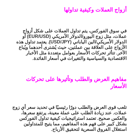
أزواج العملات وكيفية تداولها
في سوق الفوركس، يتم تداول العملات على شكل
أزواج
عملات
، مثل زوج اليورو/الدولار الأمريكي (EUR/USD) أو
الدولار الأمريكي/الين الياباني (USD/JPY). يعتمد تداول هذه
الأزواج على العلاقة بين عملتين، حيث يُشترى أحدهما ويُباع
الآخر. تتأثر تحركات الأسعار بعوامل متعددة مثل الأخبار
الاقتصادية والسياسية والتغيرات في أسعار الفائدة.
مفاهيم العرض والطلب وتأثيرها على تحركات
الأسعار
تلعب قوى العرض والطلب دورًا رئيسيًا في تحديد سعر أي زوج
عملات. عند زيادة الطلب على عملة معينة، يرتفع سعرها،
والعكس صحيح. تعتمد استراتيجيات
كيفية تداول الفوركس
بشكل كبير على فهم هذه المفاهيم، مما يتيح للمتداولين
استغلال الفروق السعرية لتحقيق الأرباح.