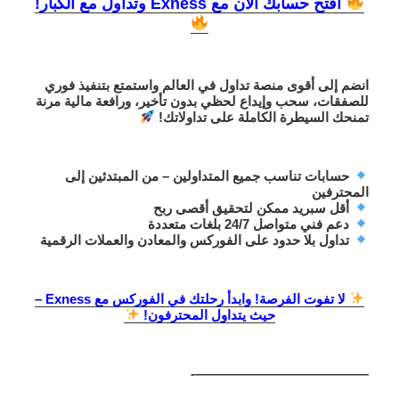
افتح حسابك الآن مع Exness وتداول مع الكبار!
انضم إلى
أقوى منصة تداول في العالم
واستمتع بتنفيذ فوري
للصفقات،
سحب وإيداع لحظي
بدون تأخير، ورافعة مالية مرنة
تمنحك
السيطرة الكاملة على تداولاتك
!
حسابات تناسب جميع المتداولين
– من المبتدئين إلى
المحترفين
أقل سبريد ممكن
لتحقيق أقصى ربح
دعم فني متواصل 24/7
بلغات متعددة
تداول بلا حدود
على الفوركس والمعادن والعملات الرقمية
لا تفوت الفرصة! وابدأ رحلتك في الفوركس مع Exness –
حيث يتداول المحترفون!
—————————————-