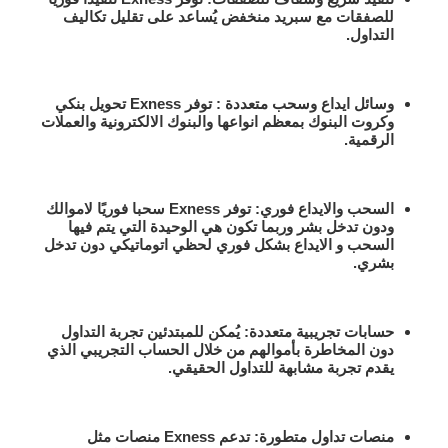
للصفقات مع سبريد منخفض يُساعد على تقليل تكاليف
التداول.
وسائل ايداع وسحب متعددة :
توفر Exness تحويل بنكي
وكروت البنوك بمعظم انواعها والبنوك الالكترونية والعملات
الرقمية.
السحب والايداع فوري:
توفر Exness سحبا فوريًا لاموالك
ودون تدخل بشر وربما تكون هي الوحيدة التي يتم فيها
السحب و الايداع بشكل فوري لحظي اتوماتيكي دون تدخل
بشري.
حسابات تجريبية متعددة:
يُمكن للمبتدئين تجربة التداول
دون المخاطرة بأموالهم من خلال الحساب التجريبي الذي
يقدم تجربة مشابهة للتداول الحقيقي.
منصات تداول متطورة:
تدعم Exness منصات مثل