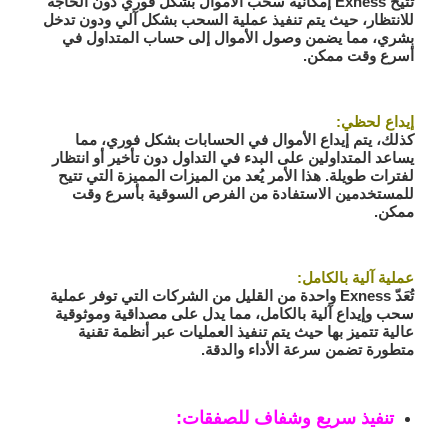
تتيح Exness إمكانية سحب الأموال بشكل فوري دون الحاجة
للانتظار، حيث يتم تنفيذ عملية السحب بشكل آلي ودون تدخل
بشري، مما يضمن وصول الأموال إلى حساب المتداول في
أسرع وقت ممكن.
إيداع لحظي:
كذلك، يتم إيداع الأموال في الحسابات بشكل فوري، مما
يساعد المتداولين على البدء في التداول دون تأخير أو انتظار
لفترات طويلة. هذا الأمر يُعد من الميزات المميزة التي تتيح
للمستخدمين الاستفادة من الفرص السوقية بأسرع وقت
ممكن.
عملية آلية بالكامل:
تُعَدّ Exness واحدة من القليل من الشركات التي توفر عملية
سحب وإيداع آلية بالكامل، مما يدل على مصداقية وموثوقية
عالية تتميز بها حيث يتم تنفيذ العمليات عبر أنظمة تقنية
متطورة تضمن سرعة الأداء والدقة.
تنفيذ سريع وشفاف للصفقات: