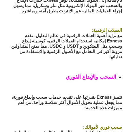
بالإضافة إلى البنوك التقليدية، توفر Exness خيارات الإيداع
والسحب عبر البنوك الإلكترونية مثل نتلر وسكريل، مما يسهل
إجراء العمليات المالية عبر الإنترنت بطرق آمنة ومباشرة.
العملات الرقمية:
مع تزايد أهمية العملات الرقمية في عالم التداول، تقدم
Exness إمكانية استخدام العملات الرقمية كوسيلة إيداع
وسحب مثل البيتكوين و USDT و USDC، مما يمنح المتداولين
مرونة أكبر في التعامل مع الأصول الرقمية والاستفادة من
تقلباتها.
السحب والإيداع الفوري
تتميز Exness بقدرتها على تقديم خدمات سحب وإيداع فورية،
مما يجعل عملية تحويل الأموال أكثر سلاسة وراحة. من أهم
مميزات هذه الخدمة:
سحب فوري لأموالك: