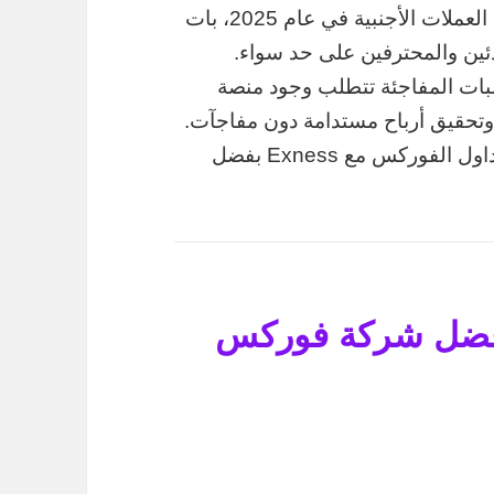
في ظلّ التطوّرات الكبيرة التي يشهدها سوق العملات الأجنبية في عام 2025، بات
دئين والمحترفين على حد سواء.
بات المفاجئة تتطلب وجود منصة
وتحقيق أرباح مستدامة دون مفاجآت.
كاختيار متميز لتداول الفوركس مع Exness بفضل
ر أفضل شركة فوركس