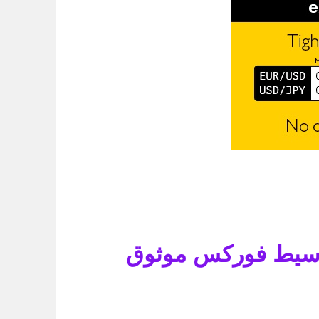
 وسيط فوركس موثوق