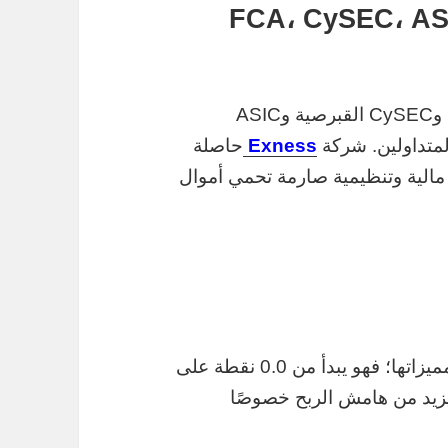
ص والتنظيم الدولي (FCA، CySEC، ASIC،
وجود تراخيص من هيئات مثل FCA البريطانية وCySEC القبرصية وASIC
Exness
حاصلة
مالية وتنظيمية صارمة تحمي أموال
من أبرز مميزاتها؛ فهو يبدأ من 0.0 نقطة على
ويزيد من هامش الربح خصوصًا