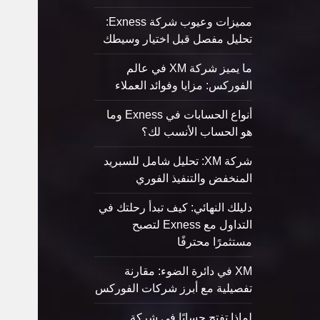
مميزات وعيوب شركة Exness:
تحليل مفصل قبل اختيار وسيطك
ما يميز شركة XM في عالم
الفوركس: مزايا وفوائد العملاء
أنواع الحسابات في Exness وما
هو الحساب الأنسب لك؟
شركة XM: تحليل شامل للسبريد
المنخفض والتنفيذ الفوري
دليلك النهائي: كيف تبدأ رحلتك في
التداول مع Exness لتصبح
مستثمرًا محترفًا
XM في دائرة الضوء: مقارنة
تفصيلية مع أبرز شركات الفوركس
لماذا تفتح حسابًا في شركة