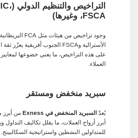
التراخي
FSCA، وغيرها)
الأسترالية وFSCA الجنوب أفريقية يعزّز ثقة المتداولين. شركة
على هذه التراخيص، ما يعني خضوعها لمعايير 
العملاء.
سبريد منخفض ومستقر
يُعدّ
السبريد المنخفض في Exness
أبرز أزواج العملات، ما يقلل تكاليف التداول 
للمتداولين النشطين واستراتيجية السكالبينج.