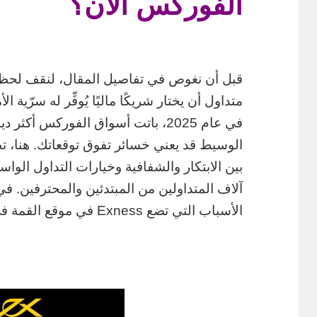
الفوركس الآن؟
قبل أن نغوص في تفاصيل المقال، لنقف لحظة 
متداول أن يختار شريكًا ماليًا يُوفِّر له سرّية 
في عام 2025، باتت أسواق الفوركس أكث
الوسيط قد يعني خسائر تفوق توقعاتك. هنا، 
بين الابتكار والشفافية وخيارات التداول الوا
آلاف المتداولين من المبتدئين والمحترفين. 
الأسباب التي تضع Exness في موقع القمة في عالم تداول الفوركس اليوم.