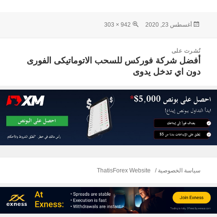
نُشرت
الحجم
أغسطس 23, 2020
942 × 303
في
الكامل
صفّح
نُشرت على
لمقالات
أفضل شركة فوركس للسحب الاتوماتيكى الفورى
دون اي تدخل يدوى
سياسة الخصوصية
ThatisForex Website