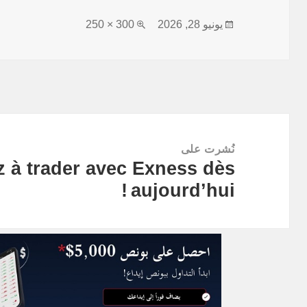
نُشرت
الحجم
يونيو 28, 2026
300 × 250
في
الكامل
تصفّح
المقالات
نُشرت على
à trader avec Exness dès
aujourd’hui !