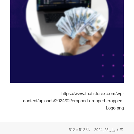
https://www.thatisforex.com/wp-
content/uploads/2024/02/cropped-cropped-cropped-
Logo.png
نُشرت
الحجم
فبراير 25, 2024
512 × 512