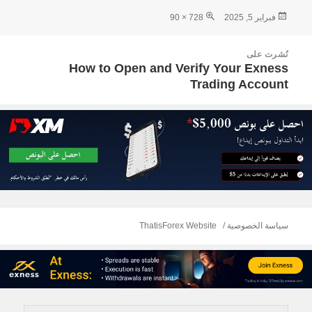
نُشرت
الحجم
فبراير 5, 2025
728 × 90
في
الكامل
صفّح
نُشرت على
لمقالات
How to Open and Verify Your Exness
Trading Account
سياسة الخصوصية
ThatisForex Website