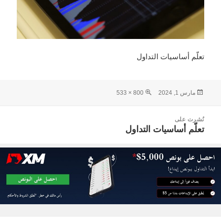
تعلّم أساسيات التداول
نُشرت
الحجم
مارس 1, 2024
800 × 533
في
الكامل
صفّح
نُشرت على
لمقالات
تعلّم أساسيات التداول