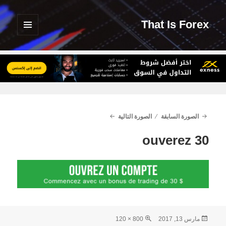
That Is Forex
القائمة
والودجات
الصورة السابقة
الصورة التالية
ouverez 30
نُشرت
الحجم
مارس 13, 2017
800 × 120