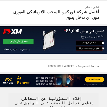
صفّح
نُشرت على
لمقالات
أفضل شركة فوركس للسحب الاتوماتيكى الفورى
دون اي تدخل يدوى
سياسة الخصوصية
ThatisForex Website
   إخلاء المسؤولية عن المخاطر
: 
ينطوي تداول العملات على الهامش على 