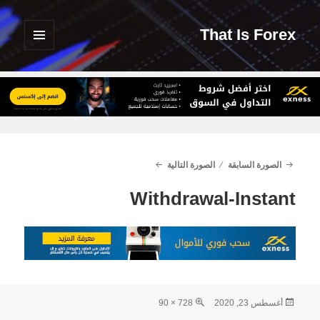
That Is Forex
القائمة
والودجات
الصورة السابقة
الصورة التالية
Withdrawal-Instant
نُشرت
الحجم
أغسطس 23, 2020
728 × 90
في
الكامل